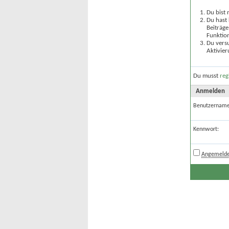
Du bist 
Du hast 
Beiträge
Funktion
Du versu
Aktivier
Du musst
reg
Anmelden
Benutzername
Kennwort:
Angemelde