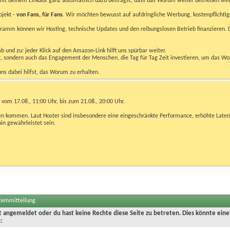
u mit deinem Einkauf ganz automatisch dazu beiträgst, dass das Worum weiter betrieben we
ojekt -
von Fans, für Fans
. Wir möchten bewusst auf aufdringliche Werbung, kostenpflichtig
m können wir Hosting, technische Updates und den reibungslosen Betrieb finanzieren. D
 und zu: jeder Klick auf den Amazon-Link hilft uns spürbar weiter.
bst, sondern auch das Engagement der Menschen, die Tag für Tag Zeit investieren, um das W
uns dabei hilfst, das Worum zu erhalten.
vom 17.08., 11:00 Uhr, bis zum 21.08., 20:00 Uhr.
ngen kommen. Laut Hoster sind insbesondere eine eingeschränkte Performance, erhöhte Laten
hin gewährleistet sein.
stemmitteilung
ht angemeldet oder du hast keine Rechte diese Seite zu betreten. Dies könnte eine
: