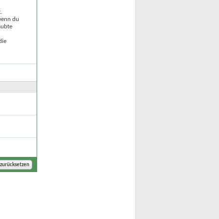
.
 wenn du
aubte
die