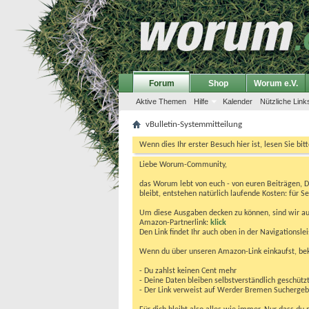
Forum
Shop
Worum e.V.
Aktive Themen
Hilfe
Kalender
Nützliche Link
vBulletin-Systemmitteilung
Wenn dies Ihr erster Besuch hier ist, lesen Sie bit
Liebe Worum-Community,
das Worum lebt von euch - von euren Beiträgen, 
bleibt, entstehen natürlich laufende Kosten: für Se
Um diese Ausgaben decken zu können, sind wir auf
Amazon-Partnerlink:
klick
Den Link findet Ihr auch oben in der Navigationsl
Wenn du über unseren Amazon-Link einkaufst, be
- Du zahlst keinen Cent mehr
- Deine Daten bleiben selbstverständlich geschütz
- Der Link verweist auf Werder Bremen Suchergebnis