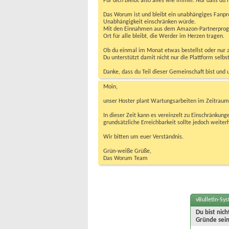
Für dich bleibt also alles wie immer. Nur dass d
Das Worum ist und bleibt ein unabhängiges Fanpr
Unabhängigkeit einschränken würde.
Mit den Einnahmen aus dem Amazon-Partnerprogram
Ort für alle bleibt, die Werder im Herzen tragen.
Ob du einmal im Monat etwas bestellst oder nur ab
Du unterstützt damit nicht nur die Plattform sel
Danke, dass du Teil dieser Gemeinschaft bist und 
Moin,
unser Hoster plant Wartungsarbeiten im Zeitraum 
In dieser Zeit kann es vereinzelt zu Einschränku
grundsätzliche Erreichbarkeit sollte jedoch weiter
Wir bitten um euer Verständnis.
Grün-weiße Grüße,
Das Worum Team
vBulletin-Sy
Du bist nic
Gründe sein