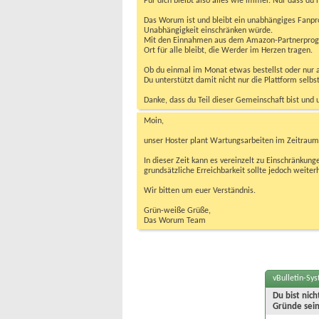
Für dich bleibt also alles wie immer. Nur dass d
Das Worum ist und bleibt ein unabhängiges Fanpr
Unabhängigkeit einschränken würde.
Mit den Einnahmen aus dem Amazon-Partnerprogram
Ort für alle bleibt, die Werder im Herzen tragen.
Ob du einmal im Monat etwas bestellst oder nur ab
Du unterstützt damit nicht nur die Plattform sel
Danke, dass du Teil dieser Gemeinschaft bist und 
Moin,
unser Hoster plant Wartungsarbeiten im Zeitraum 
In dieser Zeit kann es vereinzelt zu Einschränku
grundsätzliche Erreichbarkeit sollte jedoch weiter
Wir bitten um euer Verständnis.
Grün-weiße Grüße,
Das Worum Team
vBulletin-Sy
Du bist nic
Gründe sein