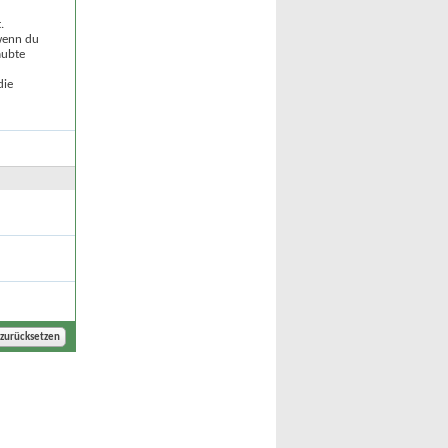
.
 wenn du
aubte
die