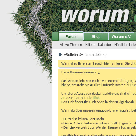
Forum
Shop
Worum e.V.
Aktive Themen
Hilfe
Kalender
Nützliche Link
vBulletin-Systemmitteilung
Wenn dies Ihr erster Besuch hier ist, lesen Sie bit
Liebe Worum-Community,
das Worum lebt von euch - von euren Beiträgen, 
bleibt, entstehen natürlich laufende Kosten: für Se
Um diese Ausgaben decken zu können, sind wir auf
Amazon-Partnerlink:
klick
Den Link findet Ihr auch oben in der Navigationsl
Wenn du über unseren Amazon-Link einkaufst, be
- Du zahlst keinen Cent mehr
- Deine Daten bleiben selbstverständlich geschütz
- Der Link verweist auf Werder Bremen Suchergebnis