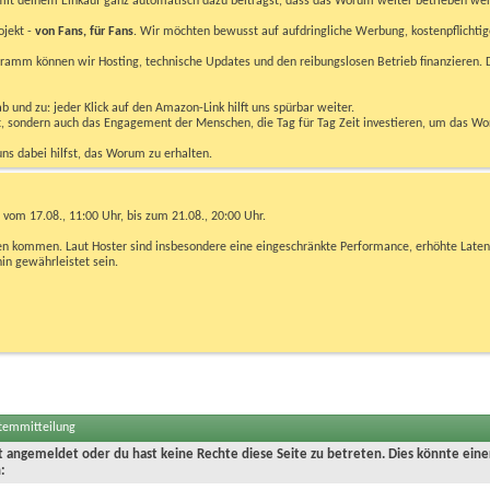
u mit deinem Einkauf ganz automatisch dazu beiträgst, dass das Worum weiter betrieben we
ojekt -
von Fans, für Fans
. Wir möchten bewusst auf aufdringliche Werbung, kostenpflichtig
m können wir Hosting, technische Updates und den reibungslosen Betrieb finanzieren. D
 und zu: jeder Klick auf den Amazon-Link hilft uns spürbar weiter.
bst, sondern auch das Engagement der Menschen, die Tag für Tag Zeit investieren, um das W
uns dabei hilfst, das Worum zu erhalten.
vom 17.08., 11:00 Uhr, bis zum 21.08., 20:00 Uhr.
ngen kommen. Laut Hoster sind insbesondere eine eingeschränkte Performance, erhöhte Laten
hin gewährleistet sein.
stemmitteilung
ht angemeldet oder du hast keine Rechte diese Seite zu betreten. Dies könnte eine
: