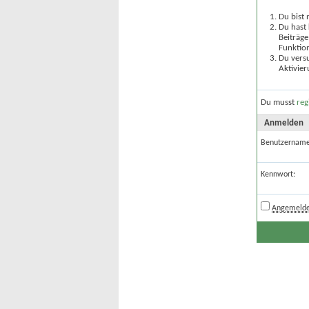
Du bist 
Du hast 
Beiträge
Funktion
Du versu
Aktivier
Du musst
reg
Anmelden
Benutzername
Kennwort:
Angemelde