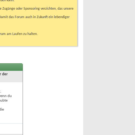
rden kann.
e Zugänge oder Sponsoring verzichten, das unsere
amit das Forum auch in Zukunft ein lebendiger
orum am Laufen zu halten.
r der
.
 wenn du
aubte
die