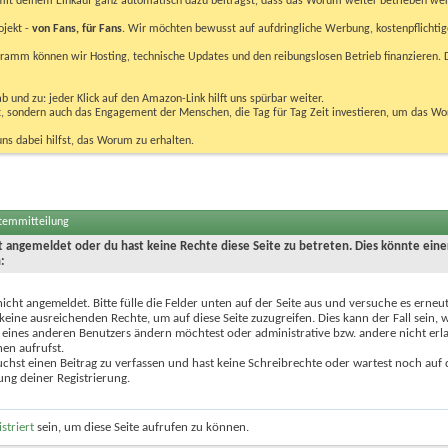
u mit deinem Einkauf ganz automatisch dazu beiträgst, dass das Worum weiter betrieben we
ojekt -
von Fans, für Fans
. Wir möchten bewusst auf aufdringliche Werbung, kostenpflichtig
m können wir Hosting, technische Updates und den reibungslosen Betrieb finanzieren. D
 und zu: jeder Klick auf den Amazon-Link hilft uns spürbar weiter.
bst, sondern auch das Engagement der Menschen, die Tag für Tag Zeit investieren, um das W
uns dabei hilfst, das Worum zu erhalten.
stemmitteilung
ht angemeldet oder du hast keine Rechte diese Seite zu betreten. Dies könnte eine
:
nicht angemeldet. Bitte fülle die Felder unten auf der Seite aus und versuche es erneut
keine ausreichenden Rechte, um auf diese Seite zuzugreifen. Dies kann der Fall sein,
 eines anderen Benutzers ändern möchtest oder administrative bzw. andere nicht erl
en aufrufst.
chst einen Beitrag zu verfassen und hast keine Schreibrechte oder wartest noch auf 
ung deiner Registrierung.
istriert
sein, um diese Seite aufrufen zu können.