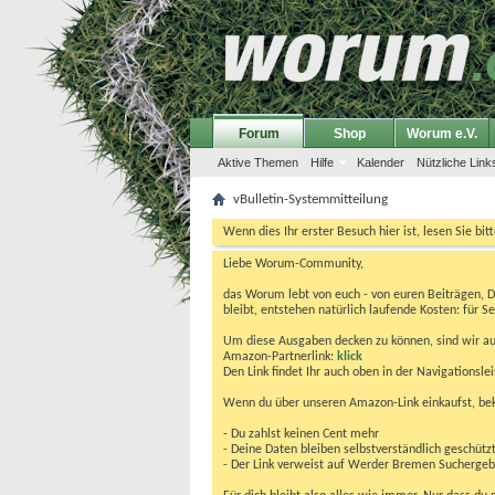
Forum
Shop
Worum e.V.
Aktive Themen
Hilfe
Kalender
Nützliche Link
vBulletin-Systemmitteilung
Wenn dies Ihr erster Besuch hier ist, lesen Sie bit
Liebe Worum-Community,
das Worum lebt von euch - von euren Beiträgen, 
bleibt, entstehen natürlich laufende Kosten: für Se
Um diese Ausgaben decken zu können, sind wir auf
Amazon-Partnerlink:
klick
Den Link findet Ihr auch oben in der Navigationsl
Wenn du über unseren Amazon-Link einkaufst, be
- Du zahlst keinen Cent mehr
- Deine Daten bleiben selbstverständlich geschütz
- Der Link verweist auf Werder Bremen Suchergebnis