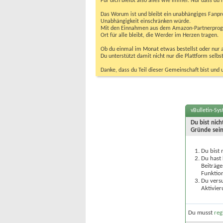
Für dich bleibt also alles wie immer. Nur dass d
Das Worum ist und bleibt ein unabhängiges Fanpr
Unabhängigkeit einschränken würde.
Mit den Einnahmen aus dem Amazon-Partnerprogram
Ort für alle bleibt, die Werder im Herzen tragen.
Ob du einmal im Monat etwas bestellst oder nur ab
Du unterstützt damit nicht nur die Plattform sel
Danke, dass du Teil dieser Gemeinschaft bist und 
vBulletin-Sy
Du bist nic
Gründe sein
Du bist 
Du hast 
Beiträge
Funktion
Du versu
Aktivier
Du musst
reg