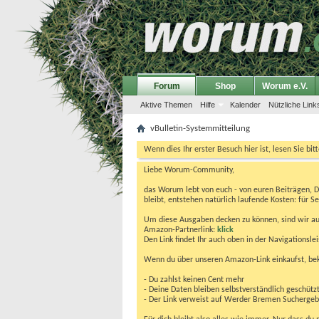
Forum
Shop
Worum e.V.
Aktive Themen
Hilfe
Kalender
Nützliche Link
vBulletin-Systemmitteilung
Wenn dies Ihr erster Besuch hier ist, lesen Sie bit
Liebe Worum-Community,
das Worum lebt von euch - von euren Beiträgen, 
bleibt, entstehen natürlich laufende Kosten: für Se
Um diese Ausgaben decken zu können, sind wir auf
Amazon-Partnerlink:
klick
Den Link findet Ihr auch oben in der Navigationsl
Wenn du über unseren Amazon-Link einkaufst, be
- Du zahlst keinen Cent mehr
- Deine Daten bleiben selbstverständlich geschütz
- Der Link verweist auf Werder Bremen Suchergebnis