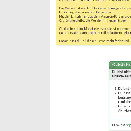
Für dich bleibt also alles wie immer. Nur dass d
Das Worum ist und bleibt ein unabhängiges Fanpr
Unabhängigkeit einschränken würde.
Mit den Einnahmen aus dem Amazon-Partnerprogram
Ort für alle bleibt, die Werder im Herzen tragen.
Ob du einmal im Monat etwas bestellst oder nur ab
Du unterstützt damit nicht nur die Plattform sel
Danke, dass du Teil dieser Gemeinschaft bist und 
vBulletin-Sy
Du bist nic
Gründe sein
Du bist 
Du hast 
Beiträge
Funktion
Du versu
Aktivier
Du musst
reg