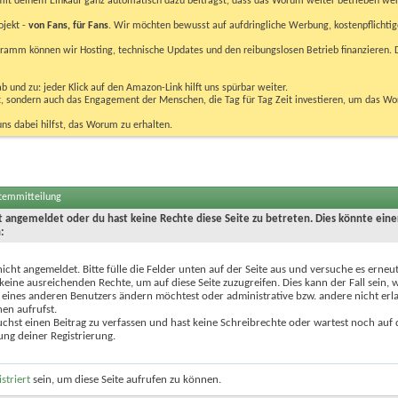
u mit deinem Einkauf ganz automatisch dazu beiträgst, dass das Worum weiter betrieben we
ojekt -
von Fans, für Fans
. Wir möchten bewusst auf aufdringliche Werbung, kostenpflichtig
m können wir Hosting, technische Updates und den reibungslosen Betrieb finanzieren. D
 und zu: jeder Klick auf den Amazon-Link hilft uns spürbar weiter.
bst, sondern auch das Engagement der Menschen, die Tag für Tag Zeit investieren, um das W
uns dabei hilfst, das Worum zu erhalten.
stemmitteilung
ht angemeldet oder du hast keine Rechte diese Seite zu betreten. Dies könnte eine
:
nicht angemeldet. Bitte fülle die Felder unten auf der Seite aus und versuche es erneut
keine ausreichenden Rechte, um auf diese Seite zuzugreifen. Dies kann der Fall sein,
 eines anderen Benutzers ändern möchtest oder administrative bzw. andere nicht erl
en aufrufst.
chst einen Beitrag zu verfassen und hast keine Schreibrechte oder wartest noch auf 
ung deiner Registrierung.
istriert
sein, um diese Seite aufrufen zu können.