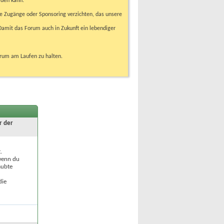
rden kann.
e Zugänge oder Sponsoring verzichten, das unsere
amit das Forum auch in Zukunft ein lebendiger
orum am Laufen zu halten.
r der
.
 wenn du
aubte
die