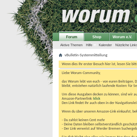
Forum
Shop
Worum e.V.
Aktive Themen
Hilfe
Kalender
Nützliche Link
vBulletin-Systemmitteilung
Wenn dies Ihr erster Besuch hier ist, lesen Sie bit
Liebe Worum-Community,
das Worum lebt von euch - von euren Beiträgen, 
bleibt, entstehen natürlich laufende Kosten: für Se
Um diese Ausgaben decken zu können, sind wir auf
Amazon-Partnerlink:
klick
Den Link findet Ihr auch oben in der Navigationsl
Wenn du über unseren Amazon-Link einkaufst, be
- Du zahlst keinen Cent mehr
- Deine Daten bleiben selbstverständlich geschütz
- Der Link verweist auf Werder Bremen Suchergebnis