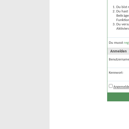
Du bist 
Du hast 
Beiträge
Funktion
Du versu
Aktivier
Du musst
reg
Anmelden
Benutzername
Kennwort:
Angemelde