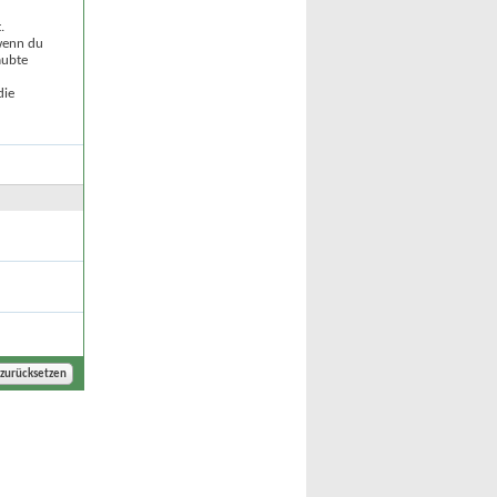
.
 wenn du
aubte
die