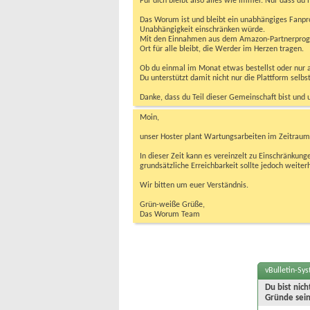
Für dich bleibt also alles wie immer. Nur dass d
Das Worum ist und bleibt ein unabhängiges Fanpr
Unabhängigkeit einschränken würde.
Mit den Einnahmen aus dem Amazon-Partnerprogram
Ort für alle bleibt, die Werder im Herzen tragen.
Ob du einmal im Monat etwas bestellst oder nur ab
Du unterstützt damit nicht nur die Plattform sel
Danke, dass du Teil dieser Gemeinschaft bist und 
Moin,
unser Hoster plant Wartungsarbeiten im Zeitraum 
In dieser Zeit kann es vereinzelt zu Einschränku
grundsätzliche Erreichbarkeit sollte jedoch weiter
Wir bitten um euer Verständnis.
Grün-weiße Grüße,
Das Worum Team
vBulletin-Sy
Du bist nic
Gründe sein