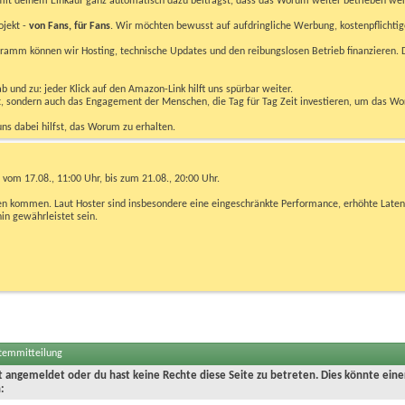
u mit deinem Einkauf ganz automatisch dazu beiträgst, dass das Worum weiter betrieben we
ojekt -
von Fans, für Fans
. Wir möchten bewusst auf aufdringliche Werbung, kostenpflichtig
m können wir Hosting, technische Updates und den reibungslosen Betrieb finanzieren. D
 und zu: jeder Klick auf den Amazon-Link hilft uns spürbar weiter.
bst, sondern auch das Engagement der Menschen, die Tag für Tag Zeit investieren, um das W
uns dabei hilfst, das Worum zu erhalten.
vom 17.08., 11:00 Uhr, bis zum 21.08., 20:00 Uhr.
ngen kommen. Laut Hoster sind insbesondere eine eingeschränkte Performance, erhöhte Laten
hin gewährleistet sein.
stemmitteilung
ht angemeldet oder du hast keine Rechte diese Seite zu betreten. Dies könnte eine
: