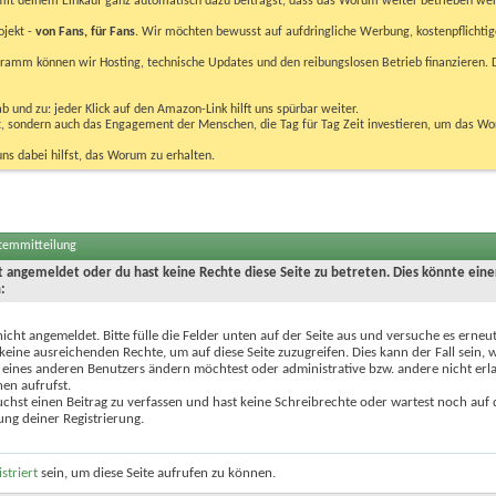
u mit deinem Einkauf ganz automatisch dazu beiträgst, dass das Worum weiter betrieben we
ojekt -
von Fans, für Fans
. Wir möchten bewusst auf aufdringliche Werbung, kostenpflichtig
m können wir Hosting, technische Updates und den reibungslosen Betrieb finanzieren. D
 und zu: jeder Klick auf den Amazon-Link hilft uns spürbar weiter.
bst, sondern auch das Engagement der Menschen, die Tag für Tag Zeit investieren, um das W
uns dabei hilfst, das Worum zu erhalten.
stemmitteilung
ht angemeldet oder du hast keine Rechte diese Seite zu betreten. Dies könnte eine
:
nicht angemeldet. Bitte fülle die Felder unten auf der Seite aus und versuche es erneut
keine ausreichenden Rechte, um auf diese Seite zuzugreifen. Dies kann der Fall sein,
 eines anderen Benutzers ändern möchtest oder administrative bzw. andere nicht erl
en aufrufst.
chst einen Beitrag zu verfassen und hast keine Schreibrechte oder wartest noch auf 
ung deiner Registrierung.
istriert
sein, um diese Seite aufrufen zu können.