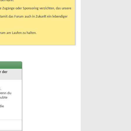
rden kann.
e Zugänge oder Sponsoring verzichten, das unsere
amit das Forum auch in Zukunft ein lebendiger
orum am Laufen zu halten.
r der
.
 wenn du
aubte
die