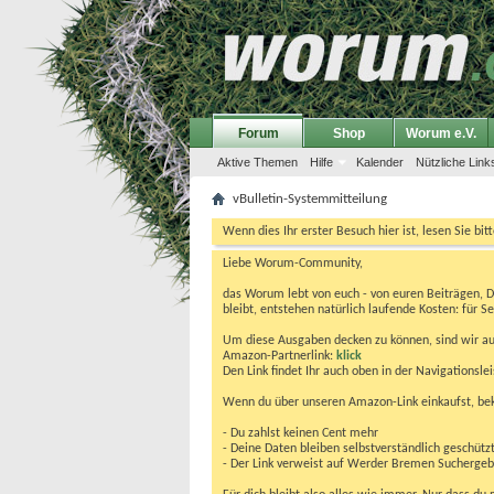
Forum
Shop
Worum e.V.
Aktive Themen
Hilfe
Kalender
Nützliche Link
vBulletin-Systemmitteilung
Wenn dies Ihr erster Besuch hier ist, lesen Sie bit
Liebe Worum-Community,
das Worum lebt von euch - von euren Beiträgen, 
bleibt, entstehen natürlich laufende Kosten: für Se
Um diese Ausgaben decken zu können, sind wir auf
Amazon-Partnerlink:
klick
Den Link findet Ihr auch oben in der Navigationsl
Wenn du über unseren Amazon-Link einkaufst, be
- Du zahlst keinen Cent mehr
- Deine Daten bleiben selbstverständlich geschütz
- Der Link verweist auf Werder Bremen Suchergebnis