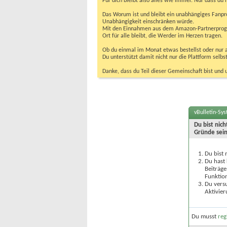
Für dich bleibt also alles wie immer. Nur dass d
Das Worum ist und bleibt ein unabhängiges Fanpr
Unabhängigkeit einschränken würde.
Mit den Einnahmen aus dem Amazon-Partnerprogram
Ort für alle bleibt, die Werder im Herzen tragen.
Ob du einmal im Monat etwas bestellst oder nur ab
Du unterstützt damit nicht nur die Plattform sel
Danke, dass du Teil dieser Gemeinschaft bist und 
vBulletin-Sy
Du bist nic
Gründe sein
Du bist 
Du hast 
Beiträge
Funktion
Du versu
Aktivier
Du musst
reg