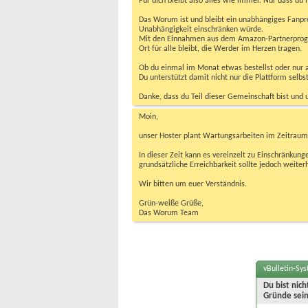
Für dich bleibt also alles wie immer. Nur dass d
Das Worum ist und bleibt ein unabhängiges Fanpr
Unabhängigkeit einschränken würde.
Mit den Einnahmen aus dem Amazon-Partnerprogram
Ort für alle bleibt, die Werder im Herzen tragen.
Ob du einmal im Monat etwas bestellst oder nur ab
Du unterstützt damit nicht nur die Plattform sel
Danke, dass du Teil dieser Gemeinschaft bist und 
Moin,
unser Hoster plant Wartungsarbeiten im Zeitraum 
In dieser Zeit kann es vereinzelt zu Einschränku
grundsätzliche Erreichbarkeit sollte jedoch weiter
Wir bitten um euer Verständnis.
Grün-weiße Grüße,
Das Worum Team
vBulletin-Sy
Du bist nic
Gründe sein