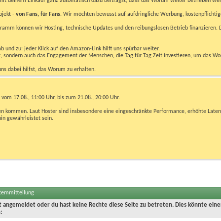
u mit deinem Einkauf ganz automatisch dazu beiträgst, dass das Worum weiter betrieben we
ojekt -
von Fans, für Fans
. Wir möchten bewusst auf aufdringliche Werbung, kostenpflichtig
m können wir Hosting, technische Updates und den reibungslosen Betrieb finanzieren. D
 und zu: jeder Klick auf den Amazon-Link hilft uns spürbar weiter.
bst, sondern auch das Engagement der Menschen, die Tag für Tag Zeit investieren, um das W
uns dabei hilfst, das Worum zu erhalten.
vom 17.08., 11:00 Uhr, bis zum 21.08., 20:00 Uhr.
ngen kommen. Laut Hoster sind insbesondere eine eingeschränkte Performance, erhöhte Laten
hin gewährleistet sein.
stemmitteilung
ht angemeldet oder du hast keine Rechte diese Seite zu betreten. Dies könnte eine
: