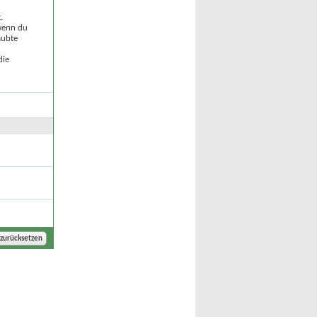
.
 wenn du
aubte
die