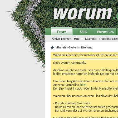
Forum
Shop
Worum e.V.
Aktive Themen
Hilfe
Kalender
Nützliche Link
vBulletin-Systemmitteilung
Wenn dies Ihr erster Besuch hier ist, lesen Sie bit
Liebe Worum-Community,
das Worum lebt von euch - von euren Beiträgen, 
bleibt, entstehen natürlich laufende Kosten: für Se
Um diese Ausgaben decken zu können, sind wir auf
Amazon-Partnerlink:
klick
Den Link findet Ihr auch oben in der Navigationsl
Wenn du über unseren Amazon-Link einkaufst, be
- Du zahlst keinen Cent mehr
- Deine Daten bleiben selbstverständlich geschütz
- Der Link verweist auf Werder Bremen Suchergebnis