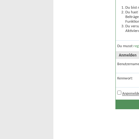
Du bist 
Du hast 
Beiträge
Funktion
Du versu
Aktivier
Du musst
reg
Anmelden
Benutzername
Kennwort:
Angemelde