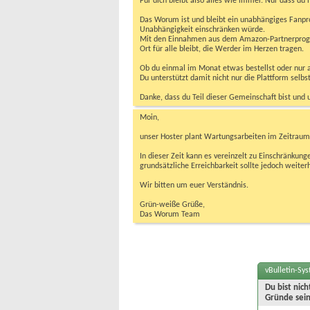
Für dich bleibt also alles wie immer. Nur dass d
Das Worum ist und bleibt ein unabhängiges Fanpr
Unabhängigkeit einschränken würde.
Mit den Einnahmen aus dem Amazon-Partnerprogram
Ort für alle bleibt, die Werder im Herzen tragen.
Ob du einmal im Monat etwas bestellst oder nur ab
Du unterstützt damit nicht nur die Plattform sel
Danke, dass du Teil dieser Gemeinschaft bist und 
Moin,
unser Hoster plant Wartungsarbeiten im Zeitraum 
In dieser Zeit kann es vereinzelt zu Einschränku
grundsätzliche Erreichbarkeit sollte jedoch weiter
Wir bitten um euer Verständnis.
Grün-weiße Grüße,
Das Worum Team
vBulletin-Sy
Du bist nic
Gründe sein