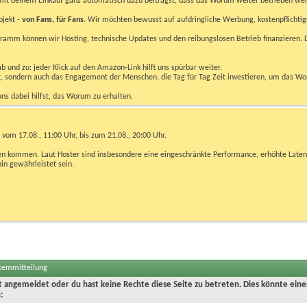
u mit deinem Einkauf ganz automatisch dazu beiträgst, dass das Worum weiter betrieben we
ojekt -
von Fans, für Fans
. Wir möchten bewusst auf aufdringliche Werbung, kostenpflichtig
m können wir Hosting, technische Updates und den reibungslosen Betrieb finanzieren. D
 und zu: jeder Klick auf den Amazon-Link hilft uns spürbar weiter.
bst, sondern auch das Engagement der Menschen, die Tag für Tag Zeit investieren, um das W
uns dabei hilfst, das Worum zu erhalten.
vom 17.08., 11:00 Uhr, bis zum 21.08., 20:00 Uhr.
ngen kommen. Laut Hoster sind insbesondere eine eingeschränkte Performance, erhöhte Laten
hin gewährleistet sein.
stemmitteilung
ht angemeldet oder du hast keine Rechte diese Seite zu betreten. Dies könnte eine
: