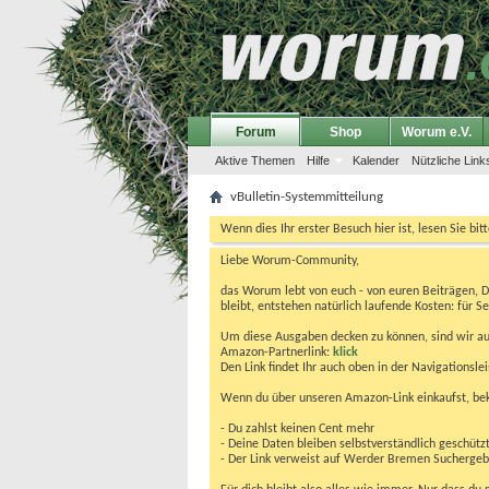
Forum
Shop
Worum e.V.
Aktive Themen
Hilfe
Kalender
Nützliche Link
vBulletin-Systemmitteilung
Wenn dies Ihr erster Besuch hier ist, lesen Sie bit
Liebe Worum-Community,
das Worum lebt von euch - von euren Beiträgen, 
bleibt, entstehen natürlich laufende Kosten: für Se
Um diese Ausgaben decken zu können, sind wir auf
Amazon-Partnerlink:
klick
Den Link findet Ihr auch oben in der Navigationsl
Wenn du über unseren Amazon-Link einkaufst, be
- Du zahlst keinen Cent mehr
- Deine Daten bleiben selbstverständlich geschütz
- Der Link verweist auf Werder Bremen Suchergebnis