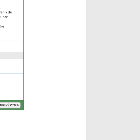
.
 wenn du
aubte
die