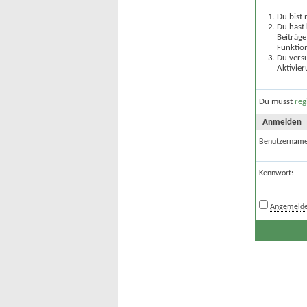
Du bist 
Du hast 
Beiträge
Funktion
Du versu
Aktivier
Du musst
reg
Anmelden
Benutzername
Kennwort:
Angemelde