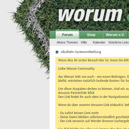
Forum
Shop
Worum e.V.
Aktive Themen
Hilfe
Kalender
Nützliche Link
vBulletin-Systemmitteilung
Wenn dies Ihr erster Besuch hier ist, lesen Sie bit
Liebe Worum-Community,
das Worum lebt von euch - von euren Beiträgen, 
bleibt, entstehen natürlich laufende Kosten: für Se
Um diese Ausgaben decken zu können, sind wir auf
Amazon-Partnerlink:
klick
Den Link findet Ihr auch oben in der Navigationsl
Wenn du über unseren Amazon-Link einkaufst, be
- Du zahlst keinen Cent mehr
- Deine Daten bleiben selbstverständlich geschütz
- Der Link verweist auf Werder Bremen Suchergebnis