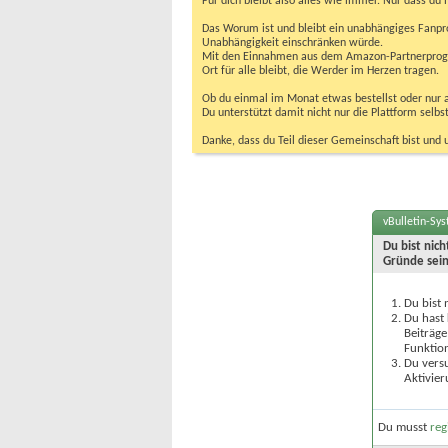
Für dich bleibt also alles wie immer. Nur dass d
Das Worum ist und bleibt ein unabhängiges Fanpr
Unabhängigkeit einschränken würde.
Mit den Einnahmen aus dem Amazon-Partnerprogram
Ort für alle bleibt, die Werder im Herzen tragen.
Ob du einmal im Monat etwas bestellst oder nur ab
Du unterstützt damit nicht nur die Plattform sel
Danke, dass du Teil dieser Gemeinschaft bist und 
vBulletin-Sy
Du bist nic
Gründe sein
Du bist 
Du hast 
Beiträge
Funktion
Du versu
Aktivier
Du musst
reg