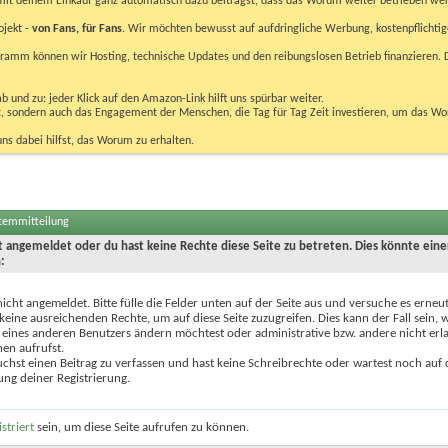
u mit deinem Einkauf ganz automatisch dazu beiträgst, dass das Worum weiter betrieben we
ojekt -
von Fans, für Fans
. Wir möchten bewusst auf aufdringliche Werbung, kostenpflichtig
m können wir Hosting, technische Updates und den reibungslosen Betrieb finanzieren. D
 und zu: jeder Klick auf den Amazon-Link hilft uns spürbar weiter.
bst, sondern auch das Engagement der Menschen, die Tag für Tag Zeit investieren, um das W
uns dabei hilfst, das Worum zu erhalten.
stemmitteilung
ht angemeldet oder du hast keine Rechte diese Seite zu betreten. Dies könnte eine
:
nicht angemeldet. Bitte fülle die Felder unten auf der Seite aus und versuche es erneut
keine ausreichenden Rechte, um auf diese Seite zuzugreifen. Dies kann der Fall sein,
 eines anderen Benutzers ändern möchtest oder administrative bzw. andere nicht erl
en aufrufst.
chst einen Beitrag zu verfassen und hast keine Schreibrechte oder wartest noch auf 
ung deiner Registrierung.
istriert
sein, um diese Seite aufrufen zu können.