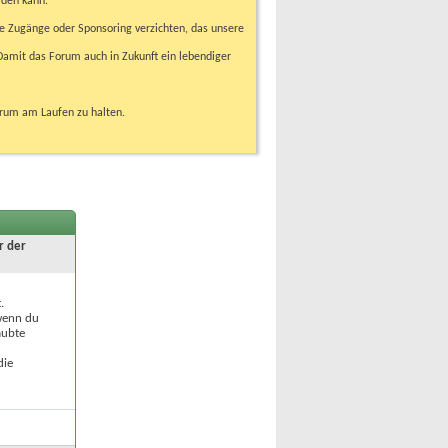
rden kann.
e Zugänge oder Sponsoring verzichten, das unsere
amit das Forum auch in Zukunft ein lebendiger
orum am Laufen zu halten.
r der
.
 wenn du
aubte
die