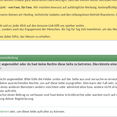
u mit deinem Einkauf ganz automatisch dazu beiträgst, dass das Worum weiter betrieben we
ojekt -
von Fans, für Fans
. Wir möchten bewusst auf aufdringliche Werbung, kostenpflichtig
m können wir Hosting, technische Updates und den reibungslosen Betrieb finanzieren. D
 und zu: jeder Klick auf den Amazon-Link hilft uns spürbar weiter.
bst, sondern auch das Engagement der Menschen, die Tag für Tag Zeit investieren, um das W
uns dabei hilfst, das Worum zu erhalten.
stemmitteilung
ht angemeldet oder du hast keine Rechte diese Seite zu betreten. Dies könnte eine
:
nicht angemeldet. Bitte fülle die Felder unten auf der Seite aus und versuche es erneut
keine ausreichenden Rechte, um auf diese Seite zuzugreifen. Dies kann der Fall sein,
 eines anderen Benutzers ändern möchtest oder administrative bzw. andere nicht erl
en aufrufst.
chst einen Beitrag zu verfassen und hast keine Schreibrechte oder wartest noch auf 
ung deiner Registrierung.
istriert
sein, um diese Seite aufrufen zu können.