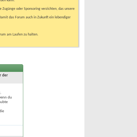
rden kann.
e Zugänge oder Sponsoring verzichten, das unsere
amit das Forum auch in Zukunft ein lebendiger
orum am Laufen zu halten.
r der
.
 wenn du
aubte
die