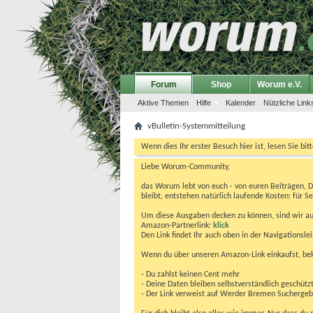
Forum
Shop
Worum e.V.
Aktive Themen
Hilfe
Kalender
Nützliche Link
vBulletin-Systemmitteilung
Wenn dies Ihr erster Besuch hier ist, lesen Sie bit
Liebe Worum-Community,
das Worum lebt von euch - von euren Beiträgen, 
bleibt, entstehen natürlich laufende Kosten: für Se
Um diese Ausgaben decken zu können, sind wir auf
Amazon-Partnerlink:
klick
Den Link findet Ihr auch oben in der Navigationsl
Wenn du über unseren Amazon-Link einkaufst, be
- Du zahlst keinen Cent mehr
- Deine Daten bleiben selbstverständlich geschütz
- Der Link verweist auf Werder Bremen Suchergebnis