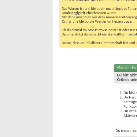
Für dich bleibt also alles wie immer. Nur dass d
Das Worum ist und bleibt ein unabhängiges Fanpr
Unabhängigkeit einschränken würde.
Mit den Einnahmen aus dem Amazon-Partnerprogram
Ort für alle bleibt, die Werder im Herzen tragen.
Ob du einmal im Monat etwas bestellst oder nur ab
Du unterstützt damit nicht nur die Plattform sel
Danke, dass du Teil dieser Gemeinschaft bist und 
vBulletin-Sy
Du bist nic
Gründe sein
Du bist 
Du hast 
Beiträge
Funktion
Du versu
Aktivier
Du musst
reg