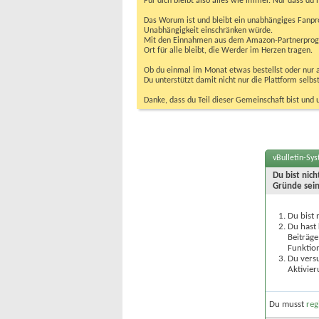
Für dich bleibt also alles wie immer. Nur dass d
Das Worum ist und bleibt ein unabhängiges Fanpr
Unabhängigkeit einschränken würde.
Mit den Einnahmen aus dem Amazon-Partnerprogram
Ort für alle bleibt, die Werder im Herzen tragen.
Ob du einmal im Monat etwas bestellst oder nur ab
Du unterstützt damit nicht nur die Plattform sel
Danke, dass du Teil dieser Gemeinschaft bist und 
vBulletin-Sy
Du bist nic
Gründe sein
Du bist 
Du hast 
Beiträge
Funktion
Du versu
Aktivier
Du musst
reg