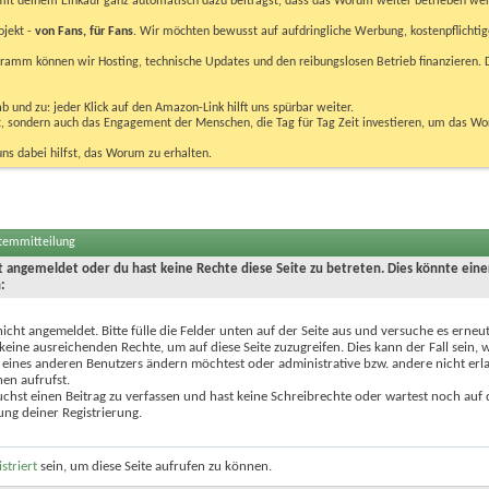
u mit deinem Einkauf ganz automatisch dazu beiträgst, dass das Worum weiter betrieben we
ojekt -
von Fans, für Fans
. Wir möchten bewusst auf aufdringliche Werbung, kostenpflichtig
m können wir Hosting, technische Updates und den reibungslosen Betrieb finanzieren. D
 und zu: jeder Klick auf den Amazon-Link hilft uns spürbar weiter.
bst, sondern auch das Engagement der Menschen, die Tag für Tag Zeit investieren, um das W
uns dabei hilfst, das Worum zu erhalten.
stemmitteilung
ht angemeldet oder du hast keine Rechte diese Seite zu betreten. Dies könnte eine
:
nicht angemeldet. Bitte fülle die Felder unten auf der Seite aus und versuche es erneut
keine ausreichenden Rechte, um auf diese Seite zuzugreifen. Dies kann der Fall sein,
 eines anderen Benutzers ändern möchtest oder administrative bzw. andere nicht erl
en aufrufst.
chst einen Beitrag zu verfassen und hast keine Schreibrechte oder wartest noch auf 
ung deiner Registrierung.
istriert
sein, um diese Seite aufrufen zu können.