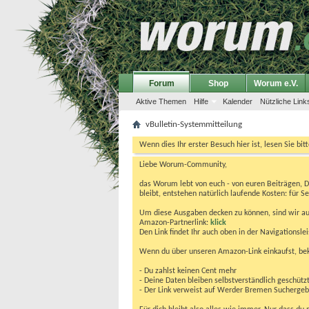
Forum
Shop
Worum e.V.
Aktive Themen
Hilfe
Kalender
Nützliche Link
vBulletin-Systemmitteilung
Wenn dies Ihr erster Besuch hier ist, lesen Sie bit
Liebe Worum-Community,
das Worum lebt von euch - von euren Beiträgen, 
bleibt, entstehen natürlich laufende Kosten: für Se
Um diese Ausgaben decken zu können, sind wir auf
Amazon-Partnerlink:
klick
Den Link findet Ihr auch oben in der Navigationsl
Wenn du über unseren Amazon-Link einkaufst, be
- Du zahlst keinen Cent mehr
- Deine Daten bleiben selbstverständlich geschütz
- Der Link verweist auf Werder Bremen Suchergebnis