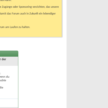
rden kann.
e Zugänge oder Sponsoring verzichten, das unsere
amit das Forum auch in Zukunft ein lebendiger
orum am Laufen zu halten.
r der
.
 wenn du
aubte
die