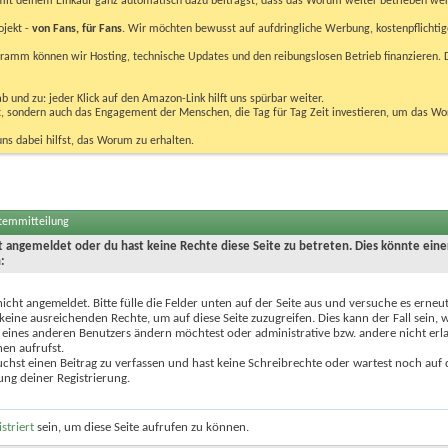
u mit deinem Einkauf ganz automatisch dazu beiträgst, dass das Worum weiter betrieben we
ojekt -
von Fans, für Fans
. Wir möchten bewusst auf aufdringliche Werbung, kostenpflichtig
m können wir Hosting, technische Updates und den reibungslosen Betrieb finanzieren. D
 und zu: jeder Klick auf den Amazon-Link hilft uns spürbar weiter.
bst, sondern auch das Engagement der Menschen, die Tag für Tag Zeit investieren, um das W
uns dabei hilfst, das Worum zu erhalten.
stemmitteilung
ht angemeldet oder du hast keine Rechte diese Seite zu betreten. Dies könnte eine
:
nicht angemeldet. Bitte fülle die Felder unten auf der Seite aus und versuche es erneut
keine ausreichenden Rechte, um auf diese Seite zuzugreifen. Dies kann der Fall sein,
 eines anderen Benutzers ändern möchtest oder administrative bzw. andere nicht erl
en aufrufst.
chst einen Beitrag zu verfassen und hast keine Schreibrechte oder wartest noch auf 
ung deiner Registrierung.
istriert
sein, um diese Seite aufrufen zu können.