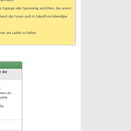
rden kann.
e Zugänge oder Sponsoring verzichten, das unsere
amit das Forum auch in Zukunft ein lebendiger
orum am Laufen zu halten.
r der
.
 wenn du
aubte
die