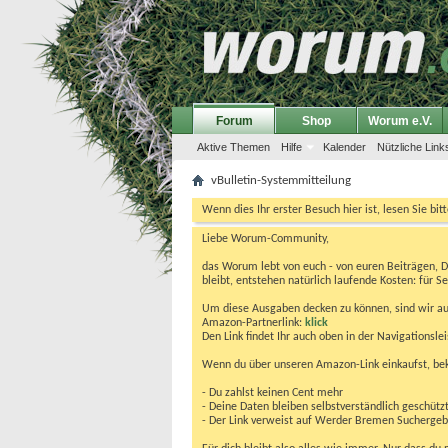
Forum
Shop
Worum e.V.
Aktive Themen
Hilfe
Kalender
Nützliche Link
vBulletin-Systemmitteilung
Wenn dies Ihr erster Besuch hier ist, lesen Sie bit
Liebe Worum-Community,
das Worum lebt von euch - von euren Beiträgen, 
bleibt, entstehen natürlich laufende Kosten: für Se
Um diese Ausgaben decken zu können, sind wir auf
Amazon-Partnerlink:
klick
Den Link findet Ihr auch oben in der Navigationsl
Wenn du über unseren Amazon-Link einkaufst, be
- Du zahlst keinen Cent mehr
- Deine Daten bleiben selbstverständlich geschütz
- Der Link verweist auf Werder Bremen Suchergebnis