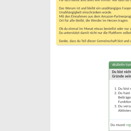
Für dich bleibt also alles wie immer. Nur dass d
Das Worum ist und bleibt ein unabhängiges Fanpr
Unabhängigkeit einschränken würde.
Mit den Einnahmen aus dem Amazon-Partnerprogram
Ort für alle bleibt, die Werder im Herzen tragen.
Ob du einmal im Monat etwas bestellst oder nur ab
Du unterstützt damit nicht nur die Plattform sel
Danke, dass du Teil dieser Gemeinschaft bist und 
vBulletin-Sy
Du bist nic
Gründe sein
Du bist 
Du hast 
Beiträge
Funktion
Du versu
Aktivier
Du musst
reg