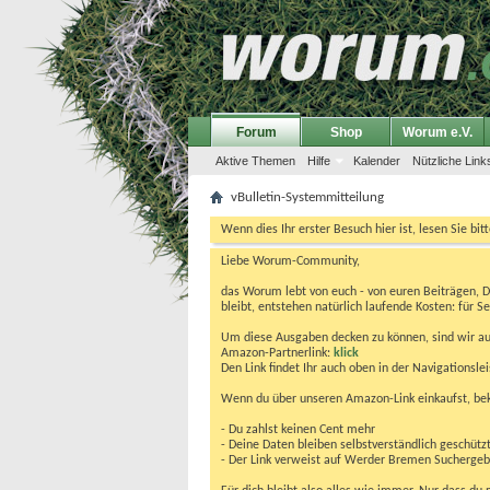
Forum
Shop
Worum e.V.
Aktive Themen
Hilfe
Kalender
Nützliche Link
vBulletin-Systemmitteilung
Wenn dies Ihr erster Besuch hier ist, lesen Sie bit
Liebe Worum-Community,
das Worum lebt von euch - von euren Beiträgen, 
bleibt, entstehen natürlich laufende Kosten: für Se
Um diese Ausgaben decken zu können, sind wir auf
Amazon-Partnerlink:
klick
Den Link findet Ihr auch oben in der Navigationsl
Wenn du über unseren Amazon-Link einkaufst, be
- Du zahlst keinen Cent mehr
- Deine Daten bleiben selbstverständlich geschütz
- Der Link verweist auf Werder Bremen Suchergebnis