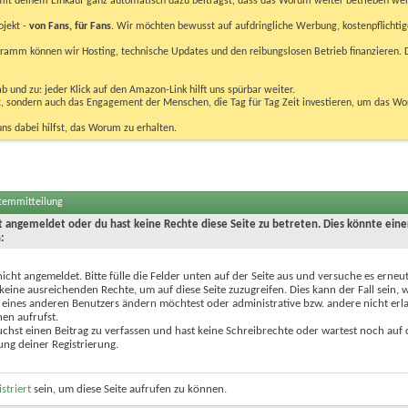
u mit deinem Einkauf ganz automatisch dazu beiträgst, dass das Worum weiter betrieben we
ojekt -
von Fans, für Fans
. Wir möchten bewusst auf aufdringliche Werbung, kostenpflichtig
m können wir Hosting, technische Updates und den reibungslosen Betrieb finanzieren. D
 und zu: jeder Klick auf den Amazon-Link hilft uns spürbar weiter.
bst, sondern auch das Engagement der Menschen, die Tag für Tag Zeit investieren, um das W
uns dabei hilfst, das Worum zu erhalten.
stemmitteilung
ht angemeldet oder du hast keine Rechte diese Seite zu betreten. Dies könnte eine
:
nicht angemeldet. Bitte fülle die Felder unten auf der Seite aus und versuche es erneut
keine ausreichenden Rechte, um auf diese Seite zuzugreifen. Dies kann der Fall sein,
 eines anderen Benutzers ändern möchtest oder administrative bzw. andere nicht erl
en aufrufst.
chst einen Beitrag zu verfassen und hast keine Schreibrechte oder wartest noch auf 
ung deiner Registrierung.
istriert
sein, um diese Seite aufrufen zu können.