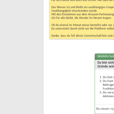
Für dich bleibt also alles wie immer. Nur dass d
Das Worum ist und bleibt ein unabhängiges Fanpr
Unabhängigkeit einschränken würde.
Mit den Einnahmen aus dem Amazon-Partnerprogram
Ort für alle bleibt, die Werder im Herzen tragen.
Ob du einmal im Monat etwas bestellst oder nur ab
Du unterstützt damit nicht nur die Plattform sel
Danke, dass du Teil dieser Gemeinschaft bist und 
vBulletin-Sy
Du bist nic
Gründe sein
Du bist 
Du hast 
Beiträge
Funktion
Du versu
Aktivier
Du musst
reg