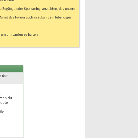
rden kann.
e Zugänge oder Sponsoring verzichten, das unsere
amit das Forum auch in Zukunft ein lebendiger
orum am Laufen zu halten.
r der
.
 wenn du
aubte
die