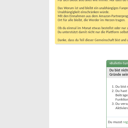
Für dich bleibt also alles wie immer. Nur dass d
Das Worum ist und bleibt ein unabhängiges Fanpr
Unabhängigkeit einschränken würde.
Mit den Einnahmen aus dem Amazon-Partnerprogram
Ort für alle bleibt, die Werder im Herzen tragen.
Ob du einmal im Monat etwas bestellst oder nur ab
Du unterstützt damit nicht nur die Plattform sel
Danke, dass du Teil dieser Gemeinschaft bist und 
vBulletin-Sy
Du bist nic
Gründe sein
Du bist 
Du hast 
Beiträge
Funktion
Du versu
Aktivier
Du musst
reg