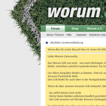
Forum
Shop
Worum e.V.
Aktive Themen
Hilfe
Kalender
Nützliche Link
vBulletin-Systemmitteilung
Wenn dies Ihr erster Besuch hier ist, lesen Sie bit
Liebe Worum-Community,
das Worum lebt von euch - von euren Beiträgen, 
bleibt, entstehen natürlich laufende Kosten: für Se
Um diese Ausgaben decken zu können, sind wir auf
Amazon-Partnerlink:
klick
Den Link findet Ihr auch oben in der Navigationsl
Wenn du über unseren Amazon-Link einkaufst, be
- Du zahlst keinen Cent mehr
- Deine Daten bleiben selbstverständlich geschütz
- Der Link verweist auf Werder Bremen Suchergebnis