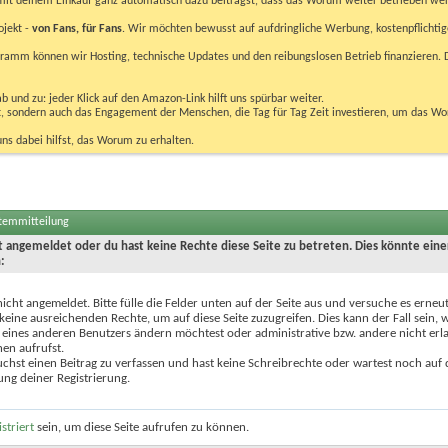
u mit deinem Einkauf ganz automatisch dazu beiträgst, dass das Worum weiter betrieben we
ojekt -
von Fans, für Fans
. Wir möchten bewusst auf aufdringliche Werbung, kostenpflichtig
m können wir Hosting, technische Updates und den reibungslosen Betrieb finanzieren. D
 und zu: jeder Klick auf den Amazon-Link hilft uns spürbar weiter.
bst, sondern auch das Engagement der Menschen, die Tag für Tag Zeit investieren, um das W
uns dabei hilfst, das Worum zu erhalten.
stemmitteilung
ht angemeldet oder du hast keine Rechte diese Seite zu betreten. Dies könnte eine
:
nicht angemeldet. Bitte fülle die Felder unten auf der Seite aus und versuche es erneut
keine ausreichenden Rechte, um auf diese Seite zuzugreifen. Dies kann der Fall sein,
 eines anderen Benutzers ändern möchtest oder administrative bzw. andere nicht erl
en aufrufst.
chst einen Beitrag zu verfassen und hast keine Schreibrechte oder wartest noch auf 
ung deiner Registrierung.
istriert
sein, um diese Seite aufrufen zu können.