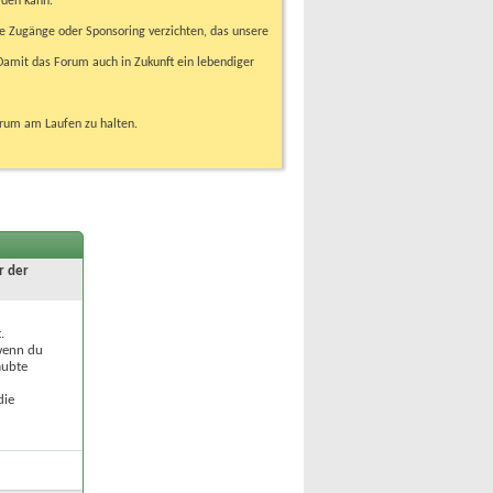
rden kann.
e Zugänge oder Sponsoring verzichten, das unsere
amit das Forum auch in Zukunft ein lebendiger
orum am Laufen zu halten.
r der
.
 wenn du
aubte
die