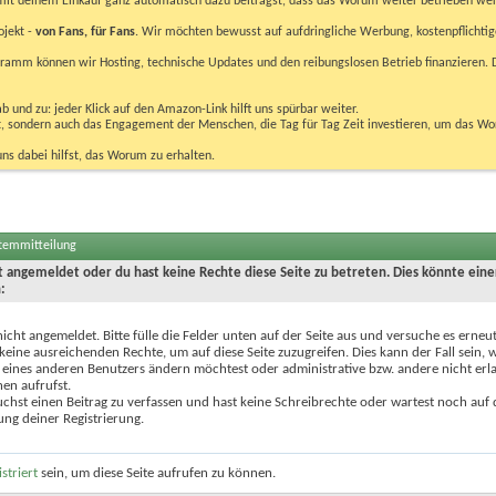
u mit deinem Einkauf ganz automatisch dazu beiträgst, dass das Worum weiter betrieben we
ojekt -
von Fans, für Fans
. Wir möchten bewusst auf aufdringliche Werbung, kostenpflichtig
m können wir Hosting, technische Updates und den reibungslosen Betrieb finanzieren. D
 und zu: jeder Klick auf den Amazon-Link hilft uns spürbar weiter.
bst, sondern auch das Engagement der Menschen, die Tag für Tag Zeit investieren, um das W
uns dabei hilfst, das Worum zu erhalten.
stemmitteilung
ht angemeldet oder du hast keine Rechte diese Seite zu betreten. Dies könnte eine
:
nicht angemeldet. Bitte fülle die Felder unten auf der Seite aus und versuche es erneut
keine ausreichenden Rechte, um auf diese Seite zuzugreifen. Dies kann der Fall sein,
 eines anderen Benutzers ändern möchtest oder administrative bzw. andere nicht erl
en aufrufst.
chst einen Beitrag zu verfassen und hast keine Schreibrechte oder wartest noch auf 
ung deiner Registrierung.
istriert
sein, um diese Seite aufrufen zu können.