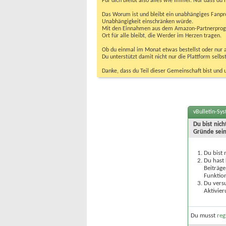
Für dich bleibt also alles wie immer. Nur dass d
Das Worum ist und bleibt ein unabhängiges Fanpr
Unabhängigkeit einschränken würde.
Mit den Einnahmen aus dem Amazon-Partnerprogram
Ort für alle bleibt, die Werder im Herzen tragen.
Ob du einmal im Monat etwas bestellst oder nur ab
Du unterstützt damit nicht nur die Plattform sel
Danke, dass du Teil dieser Gemeinschaft bist und 
vBulletin-Sy
Du bist nic
Gründe sein
Du bist 
Du hast 
Beiträge
Funktion
Du versu
Aktivier
Du musst
reg