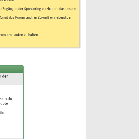
rden kann.
e Zugänge oder Sponsoring verzichten, das unsere
amit das Forum auch in Zukunft ein lebendiger
orum am Laufen zu halten.
r der
.
 wenn du
aubte
die