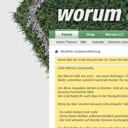
Forum
Shop
Worum e.V.
Aktive Themen
Hilfe
Kalender
Nützliche Link
vBulletin-Systemmitteilung
Wenn dies Ihr erster Besuch hier ist, lesen Sie bit
Liebe Worum-Community,
das Worum lebt von euch - von euren Beiträgen, 
bleibt, entstehen natürlich laufende Kosten: für Se
Um diese Ausgaben decken zu können, sind wir auf
Amazon-Partnerlink:
klick
Den Link findet Ihr auch oben in der Navigationsl
Wenn du über unseren Amazon-Link einkaufst, be
- Du zahlst keinen Cent mehr
- Deine Daten bleiben selbstverständlich geschütz
- Der Link verweist auf Werder Bremen Suchergebnis