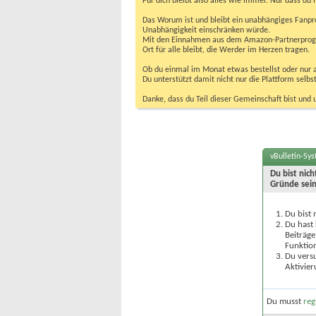
Für dich bleibt also alles wie immer. Nur dass d
Das Worum ist und bleibt ein unabhängiges Fanpr
Unabhängigkeit einschränken würde.
Mit den Einnahmen aus dem Amazon-Partnerprogram
Ort für alle bleibt, die Werder im Herzen tragen.
Ob du einmal im Monat etwas bestellst oder nur ab
Du unterstützt damit nicht nur die Plattform sel
Danke, dass du Teil dieser Gemeinschaft bist und 
vBulletin-Sy
Du bist nic
Gründe sein
Du bist 
Du hast 
Beiträge
Funktion
Du versu
Aktivier
Du musst
reg