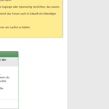
rden kann.
e Zugänge oder Sponsoring verzichten, das unsere
amit das Forum auch in Zukunft ein lebendiger
orum am Laufen zu halten.
r der
.
 wenn du
aubte
die