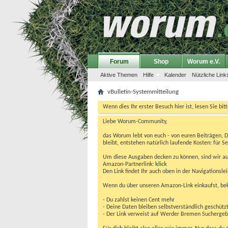
Forum
Shop
Worum e.V.
Aktive Themen
Hilfe
Kalender
Nützliche Link
vBulletin-Systemmitteilung
Wenn dies Ihr erster Besuch hier ist, lesen Sie bit
Liebe Worum-Community,
das Worum lebt von euch - von euren Beiträgen, 
bleibt, entstehen natürlich laufende Kosten: für Se
Um diese Ausgaben decken zu können, sind wir auf
Amazon-Partnerlink:
klick
Den Link findet Ihr auch oben in der Navigationsl
Wenn du über unseren Amazon-Link einkaufst, be
- Du zahlst keinen Cent mehr
- Deine Daten bleiben selbstverständlich geschütz
- Der Link verweist auf Werder Bremen Suchergebnis