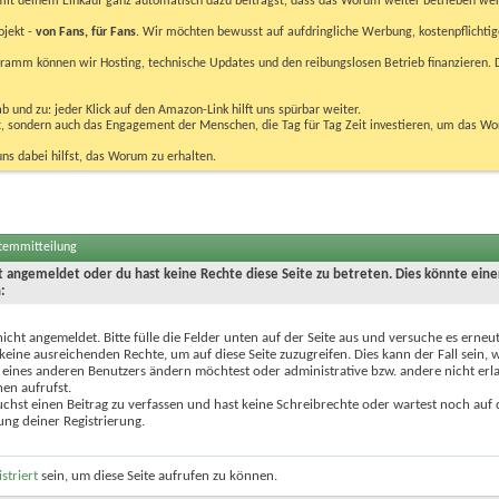
u mit deinem Einkauf ganz automatisch dazu beiträgst, dass das Worum weiter betrieben we
ojekt -
von Fans, für Fans
. Wir möchten bewusst auf aufdringliche Werbung, kostenpflichtig
m können wir Hosting, technische Updates und den reibungslosen Betrieb finanzieren. D
 und zu: jeder Klick auf den Amazon-Link hilft uns spürbar weiter.
bst, sondern auch das Engagement der Menschen, die Tag für Tag Zeit investieren, um das W
uns dabei hilfst, das Worum zu erhalten.
stemmitteilung
ht angemeldet oder du hast keine Rechte diese Seite zu betreten. Dies könnte eine
:
nicht angemeldet. Bitte fülle die Felder unten auf der Seite aus und versuche es erneut
keine ausreichenden Rechte, um auf diese Seite zuzugreifen. Dies kann der Fall sein,
 eines anderen Benutzers ändern möchtest oder administrative bzw. andere nicht erl
en aufrufst.
chst einen Beitrag zu verfassen und hast keine Schreibrechte oder wartest noch auf 
ung deiner Registrierung.
istriert
sein, um diese Seite aufrufen zu können.