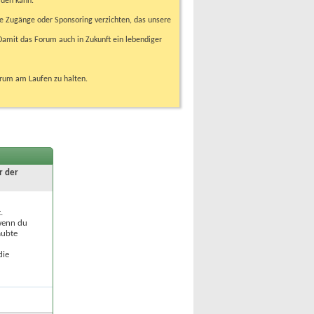
rden kann.
e Zugänge oder Sponsoring verzichten, das unsere
amit das Forum auch in Zukunft ein lebendiger
orum am Laufen zu halten.
r der
.
 wenn du
aubte
die