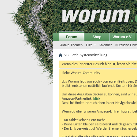
Forum
Shop
Worum e.V.
Aktive Themen
Hilfe
Kalender
Nützliche Link
vBulletin-Systemmitteilung
Wenn dies Ihr erster Besuch hier ist, lesen Sie bit
Liebe Worum-Community,
das Worum lebt von euch - von euren Beiträgen, 
bleibt, entstehen natürlich laufende Kosten: für Se
Um diese Ausgaben decken zu können, sind wir auf
Amazon-Partnerlink:
klick
Den Link findet Ihr auch oben in der Navigationsl
Wenn du über unseren Amazon-Link einkaufst, be
- Du zahlst keinen Cent mehr
- Deine Daten bleiben selbstverständlich geschütz
- Der Link verweist auf Werder Bremen Suchergebnis