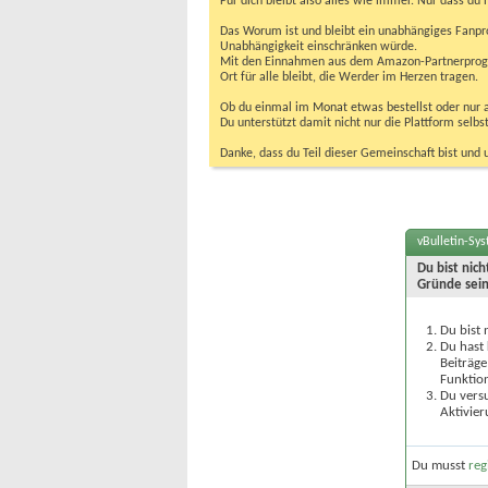
Für dich bleibt also alles wie immer. Nur dass d
Das Worum ist und bleibt ein unabhängiges Fanpr
Unabhängigkeit einschränken würde.
Mit den Einnahmen aus dem Amazon-Partnerprogram
Ort für alle bleibt, die Werder im Herzen tragen.
Ob du einmal im Monat etwas bestellst oder nur ab
Du unterstützt damit nicht nur die Plattform sel
Danke, dass du Teil dieser Gemeinschaft bist und 
vBulletin-Sy
Du bist nic
Gründe sein
Du bist 
Du hast 
Beiträge
Funktion
Du versu
Aktivier
Du musst
reg