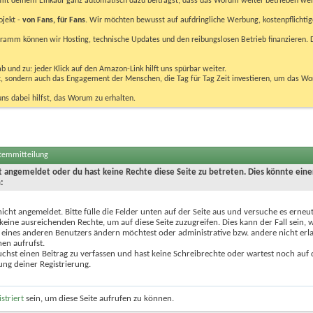
u mit deinem Einkauf ganz automatisch dazu beiträgst, dass das Worum weiter betrieben we
ojekt -
von Fans, für Fans
. Wir möchten bewusst auf aufdringliche Werbung, kostenpflichtig
m können wir Hosting, technische Updates und den reibungslosen Betrieb finanzieren. D
 und zu: jeder Klick auf den Amazon-Link hilft uns spürbar weiter.
bst, sondern auch das Engagement der Menschen, die Tag für Tag Zeit investieren, um das W
uns dabei hilfst, das Worum zu erhalten.
stemmitteilung
ht angemeldet oder du hast keine Rechte diese Seite zu betreten. Dies könnte eine
:
nicht angemeldet. Bitte fülle die Felder unten auf der Seite aus und versuche es erneut
keine ausreichenden Rechte, um auf diese Seite zuzugreifen. Dies kann der Fall sein,
 eines anderen Benutzers ändern möchtest oder administrative bzw. andere nicht erl
en aufrufst.
chst einen Beitrag zu verfassen und hast keine Schreibrechte oder wartest noch auf 
ung deiner Registrierung.
istriert
sein, um diese Seite aufrufen zu können.