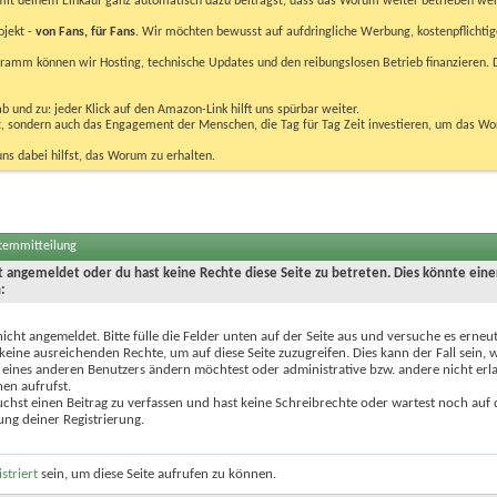
u mit deinem Einkauf ganz automatisch dazu beiträgst, dass das Worum weiter betrieben we
ojekt -
von Fans, für Fans
. Wir möchten bewusst auf aufdringliche Werbung, kostenpflichtig
m können wir Hosting, technische Updates und den reibungslosen Betrieb finanzieren. D
 und zu: jeder Klick auf den Amazon-Link hilft uns spürbar weiter.
bst, sondern auch das Engagement der Menschen, die Tag für Tag Zeit investieren, um das W
uns dabei hilfst, das Worum zu erhalten.
stemmitteilung
ht angemeldet oder du hast keine Rechte diese Seite zu betreten. Dies könnte eine
:
nicht angemeldet. Bitte fülle die Felder unten auf der Seite aus und versuche es erneut
keine ausreichenden Rechte, um auf diese Seite zuzugreifen. Dies kann der Fall sein,
 eines anderen Benutzers ändern möchtest oder administrative bzw. andere nicht erl
en aufrufst.
chst einen Beitrag zu verfassen und hast keine Schreibrechte oder wartest noch auf 
ung deiner Registrierung.
istriert
sein, um diese Seite aufrufen zu können.