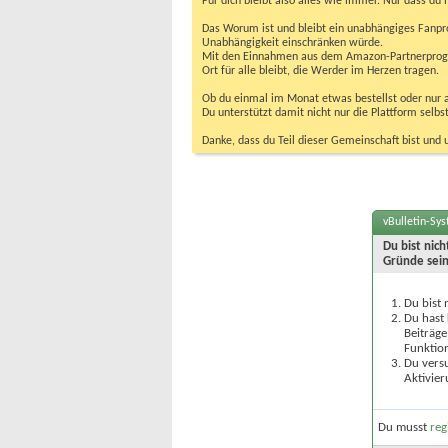
Für dich bleibt also alles wie immer. Nur dass d
Das Worum ist und bleibt ein unabhängiges Fanpr
Unabhängigkeit einschränken würde.
Mit den Einnahmen aus dem Amazon-Partnerprogram
Ort für alle bleibt, die Werder im Herzen tragen.
Ob du einmal im Monat etwas bestellst oder nur ab
Du unterstützt damit nicht nur die Plattform sel
Danke, dass du Teil dieser Gemeinschaft bist und 
vBulletin-Sy
Du bist nic
Gründe sein
Du bist 
Du hast 
Beiträge
Funktion
Du versu
Aktivier
Du musst
reg