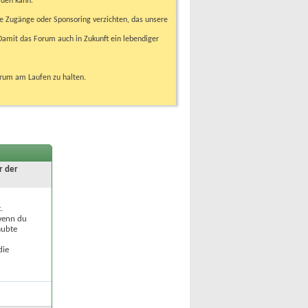
rden kann.
e Zugänge oder Sponsoring verzichten, das unsere
amit das Forum auch in Zukunft ein lebendiger
orum am Laufen zu halten.
r der
.
 wenn du
aubte
die