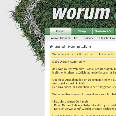
Forum
Shop
Worum e.V.
Aktive Themen
Hilfe
Kalender
Nützliche Link
vBulletin-Systemmitteilung
Wenn dies Ihr erster Besuch hier ist, lesen Sie bit
Liebe Worum-Community,
das Worum lebt von euch - von euren Beiträgen, 
bleibt, entstehen natürlich laufende Kosten: für Se
Um diese Ausgaben decken zu können, sind wir auf
Amazon-Partnerlink:
klick
Den Link findet Ihr auch oben in der Navigationsl
Wenn du über unseren Amazon-Link einkaufst, be
- Du zahlst keinen Cent mehr
- Deine Daten bleiben selbstverständlich geschütz
- Der Link verweist auf Werder Bremen Suchergebnis