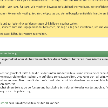
u mit deinem Einkauf ganz automatisch dazu beiträgst, dass das Worum weiter betrieben we
ojekt -
von Fans, für Fans
. Wir möchten bewusst auf aufdringliche Werbung, kostenpflichtig
m können wir Hosting, technische Updates und den reibungslosen Betrieb finanzieren. D
 und zu: jeder Klick auf den Amazon-Link hilft uns spürbar weiter.
bst, sondern auch das Engagement der Menschen, die Tag für Tag Zeit investieren, um das W
uns dabei hilfst, das Worum zu erhalten.
stemmitteilung
ht angemeldet oder du hast keine Rechte diese Seite zu betreten. Dies könnte eine
:
nicht angemeldet. Bitte fülle die Felder unten auf der Seite aus und versuche es erneut
keine ausreichenden Rechte, um auf diese Seite zuzugreifen. Dies kann der Fall sein,
 eines anderen Benutzers ändern möchtest oder administrative bzw. andere nicht erl
en aufrufst.
chst einen Beitrag zu verfassen und hast keine Schreibrechte oder wartest noch auf 
ung deiner Registrierung.
istriert
sein, um diese Seite aufrufen zu können.