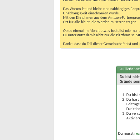
Für dich bleibt also alles wie immer. Nur dass d
Das Worum ist und bleibt ein unabhängiges Fanpr
Unabhängigkeit einschränken würde.
Mit den Einnahmen aus dem Amazon-Partnerprogram
Ort für alle bleibt, die Werder im Herzen tragen.
Ob du einmal im Monat etwas bestellst oder nur ab
Du unterstützt damit nicht nur die Plattform sel
Danke, dass du Teil dieser Gemeinschaft bist und 
vBulletin-Sy
Du bist nic
Gründe sein
Du bist 
Du hast 
Beiträge
Funktion
Du versu
Aktivier
Du musst
reg