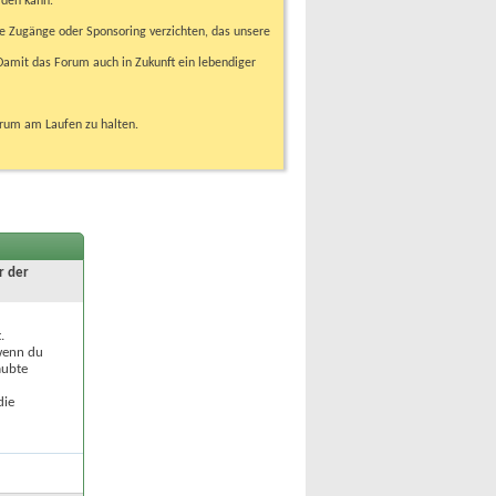
rden kann.
e Zugänge oder Sponsoring verzichten, das unsere
amit das Forum auch in Zukunft ein lebendiger
orum am Laufen zu halten.
r der
.
 wenn du
aubte
die