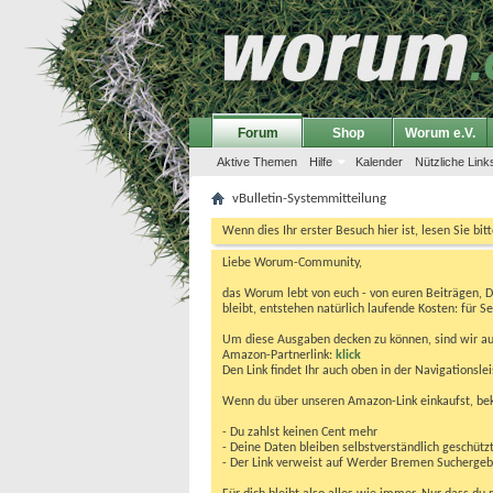
Forum
Shop
Worum e.V.
Aktive Themen
Hilfe
Kalender
Nützliche Link
vBulletin-Systemmitteilung
Wenn dies Ihr erster Besuch hier ist, lesen Sie bit
Liebe Worum-Community,
das Worum lebt von euch - von euren Beiträgen, 
bleibt, entstehen natürlich laufende Kosten: für Se
Um diese Ausgaben decken zu können, sind wir auf
Amazon-Partnerlink:
klick
Den Link findet Ihr auch oben in der Navigationsl
Wenn du über unseren Amazon-Link einkaufst, be
- Du zahlst keinen Cent mehr
- Deine Daten bleiben selbstverständlich geschütz
- Der Link verweist auf Werder Bremen Suchergebnis