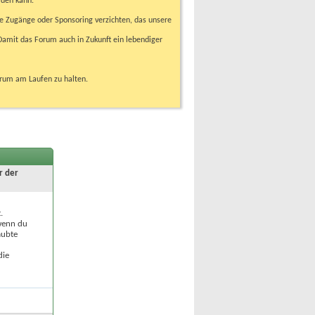
rden kann.
e Zugänge oder Sponsoring verzichten, das unsere
amit das Forum auch in Zukunft ein lebendiger
orum am Laufen zu halten.
r der
.
 wenn du
aubte
die