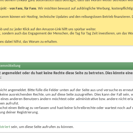
u mit deinem Einkauf ganz automatisch dazu beiträgst, dass das Worum weiter betrieben we
ojekt -
von Fans, für Fans
. Wir möchten bewusst auf aufdringliche Werbung, kostenpflichtig
m können wir Hosting, technische Updates und den reibungslosen Betrieb finanzieren. D
 und zu: jeder Klick auf den Amazon-Link hilft uns spürbar weiter.
bst, sondern auch das Engagement der Menschen, die Tag für Tag Zeit investieren, um das W
uns dabei hilfst, das Worum zu erhalten.
stemmitteilung
ht angemeldet oder du hast keine Rechte diese Seite zu betreten. Dies könnte eine
:
nicht angemeldet. Bitte fülle die Felder unten auf der Seite aus und versuche es erneut
keine ausreichenden Rechte, um auf diese Seite zuzugreifen. Dies kann der Fall sein,
 eines anderen Benutzers ändern möchtest oder administrative bzw. andere nicht erl
en aufrufst.
chst einen Beitrag zu verfassen und hast keine Schreibrechte oder wartest noch auf 
ung deiner Registrierung.
istriert
sein, um diese Seite aufrufen zu können.