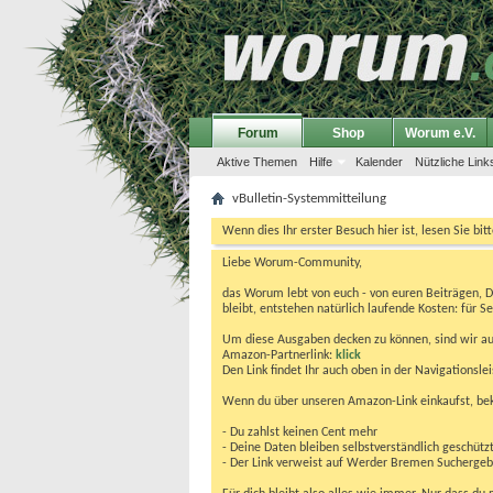
Forum
Shop
Worum e.V.
Aktive Themen
Hilfe
Kalender
Nützliche Link
vBulletin-Systemmitteilung
Wenn dies Ihr erster Besuch hier ist, lesen Sie bit
Liebe Worum-Community,
das Worum lebt von euch - von euren Beiträgen, 
bleibt, entstehen natürlich laufende Kosten: für Se
Um diese Ausgaben decken zu können, sind wir auf
Amazon-Partnerlink:
klick
Den Link findet Ihr auch oben in der Navigationsl
Wenn du über unseren Amazon-Link einkaufst, be
- Du zahlst keinen Cent mehr
- Deine Daten bleiben selbstverständlich geschütz
- Der Link verweist auf Werder Bremen Suchergebnis