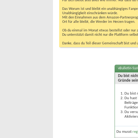
Für dich bleibt also alles wie immer. Nur dass d
Das Worum ist und bleibt ein unabhängiges Fanpr
Unabhängigkeit einschränken würde.
Mit den Einnahmen aus dem Amazon-Partnerprogram
Ort für alle bleibt, die Werder im Herzen tragen.
Ob du einmal im Monat etwas bestellst oder nur ab
Du unterstützt damit nicht nur die Plattform sel
Danke, dass du Teil dieser Gemeinschaft bist und 
vBulletin-Sy
Du bist nic
Gründe sein
Du bist 
Du hast 
Beiträge
Funktion
Du versu
Aktivier
Du musst
reg