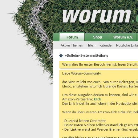
Forum
Shop
Worum e.V.
Aktive Themen
Hilfe
Kalender
Nützliche Link
vBulletin-Systemmitteilung
Wenn dies Ihr erster Besuch hier ist, lesen Sie bit
Liebe Worum-Community,
das Worum lebt von euch - von euren Beiträgen, 
bleibt, entstehen natürlich laufende Kosten: für Se
Um diese Ausgaben decken zu können, sind wir auf
Amazon-Partnerlink:
klick
Den Link findet Ihr auch oben in der Navigationsl
Wenn du über unseren Amazon-Link einkaufst, be
- Du zahlst keinen Cent mehr
- Deine Daten bleiben selbstverständlich geschütz
- Der Link verweist auf Werder Bremen Suchergebnis