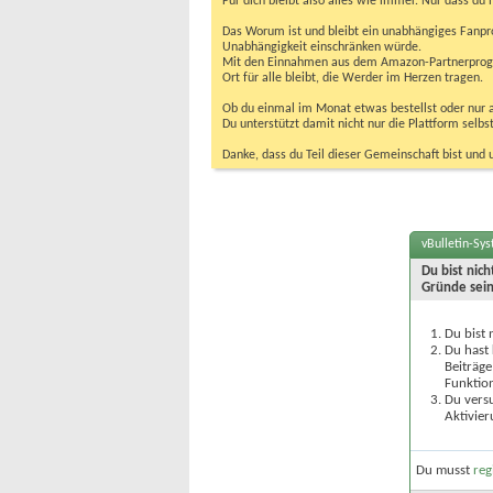
Für dich bleibt also alles wie immer. Nur dass d
Das Worum ist und bleibt ein unabhängiges Fanpr
Unabhängigkeit einschränken würde.
Mit den Einnahmen aus dem Amazon-Partnerprogram
Ort für alle bleibt, die Werder im Herzen tragen.
Ob du einmal im Monat etwas bestellst oder nur ab
Du unterstützt damit nicht nur die Plattform sel
Danke, dass du Teil dieser Gemeinschaft bist und 
vBulletin-Sy
Du bist nic
Gründe sein
Du bist 
Du hast 
Beiträge
Funktion
Du versu
Aktivier
Du musst
reg