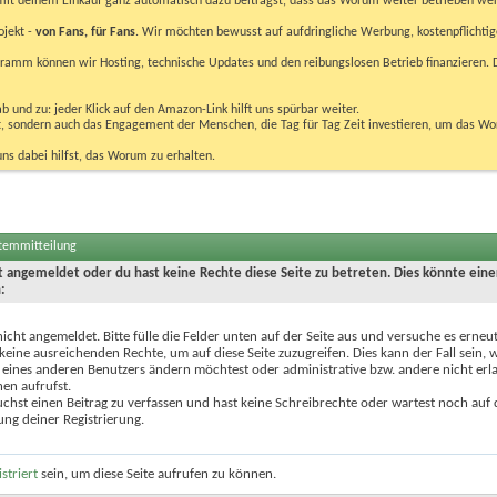
u mit deinem Einkauf ganz automatisch dazu beiträgst, dass das Worum weiter betrieben we
ojekt -
von Fans, für Fans
. Wir möchten bewusst auf aufdringliche Werbung, kostenpflichtig
m können wir Hosting, technische Updates und den reibungslosen Betrieb finanzieren. D
 und zu: jeder Klick auf den Amazon-Link hilft uns spürbar weiter.
bst, sondern auch das Engagement der Menschen, die Tag für Tag Zeit investieren, um das W
uns dabei hilfst, das Worum zu erhalten.
stemmitteilung
ht angemeldet oder du hast keine Rechte diese Seite zu betreten. Dies könnte eine
:
nicht angemeldet. Bitte fülle die Felder unten auf der Seite aus und versuche es erneut
keine ausreichenden Rechte, um auf diese Seite zuzugreifen. Dies kann der Fall sein,
 eines anderen Benutzers ändern möchtest oder administrative bzw. andere nicht erl
en aufrufst.
chst einen Beitrag zu verfassen und hast keine Schreibrechte oder wartest noch auf 
ung deiner Registrierung.
istriert
sein, um diese Seite aufrufen zu können.