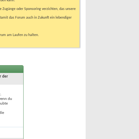
rden kann.
e Zugänge oder Sponsoring verzichten, das unsere
amit das Forum auch in Zukunft ein lebendiger
orum am Laufen zu halten.
r der
.
 wenn du
aubte
die