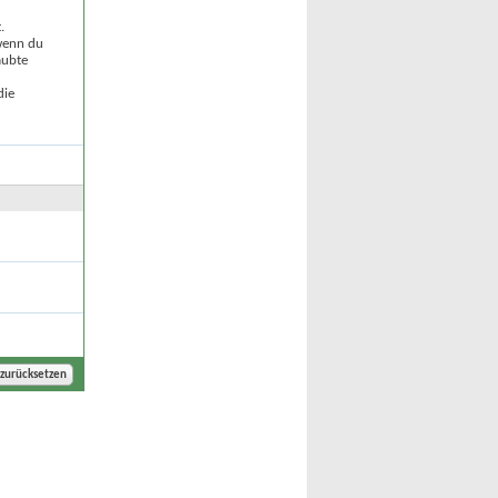
.
 wenn du
aubte
die