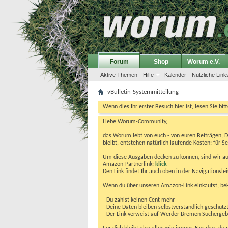
Forum
Shop
Worum e.V.
Aktive Themen
Hilfe
Kalender
Nützliche Link
vBulletin-Systemmitteilung
Wenn dies Ihr erster Besuch hier ist, lesen Sie bit
Liebe Worum-Community,
das Worum lebt von euch - von euren Beiträgen, 
bleibt, entstehen natürlich laufende Kosten: für Se
Um diese Ausgaben decken zu können, sind wir auf
Amazon-Partnerlink:
klick
Den Link findet Ihr auch oben in der Navigationsl
Wenn du über unseren Amazon-Link einkaufst, be
- Du zahlst keinen Cent mehr
- Deine Daten bleiben selbstverständlich geschütz
- Der Link verweist auf Werder Bremen Suchergebnis