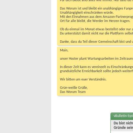
Für dich bleibt also alles wie immer. Nur dass d
Das Worum ist und bleibt ein unabhängiges Fanpr
Unabhängigkeit einschränken würde.
Mit den Einnahmen aus dem Amazon-Partnerprogram
Ort für alle bleibt, die Werder im Herzen tragen.
Ob du einmal im Monat etwas bestellst oder nur ab
Du unterstützt damit nicht nur die Plattform sel
Danke, dass du Teil dieser Gemeinschaft bist und 
Moin,
unser Hoster plant Wartungsarbeiten im Zeitraum 
In dieser Zeit kann es vereinzelt zu Einschränku
grundsätzliche Erreichbarkeit sollte jedoch weiter
Wir bitten um euer Verständnis.
Grün-weiße Grüße,
Das Worum Team
vBulletin-Sy
Du bist nic
Gründe sein