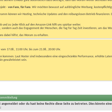
u mit deinem Einkauf ganz automatisch dazu beiträgst, dass das Worum weiter betrieben we
ojekt -
von Fans, für Fans
. Wir möchten bewusst auf aufdringliche Werbung, kostenpflichtig
m können wir Hosting, technische Updates und den reibungslosen Betrieb finanzieren. D
 und zu: jeder Klick auf den Amazon-Link hilft uns spürbar weiter.
bst, sondern auch das Engagement der Menschen, die Tag für Tag Zeit investieren, um das W
uns dabei hilfst, das Worum zu erhalten.
vom 17.08., 11:00 Uhr, bis zum 21.08., 20:00 Uhr.
ngen kommen. Laut Hoster sind insbesondere eine eingeschränkte Performance, erhöhte Laten
hin gewährleistet sein.
stemmitteilung
ht angemeldet oder du hast keine Rechte diese Seite zu betreten. Dies könnte eine
: