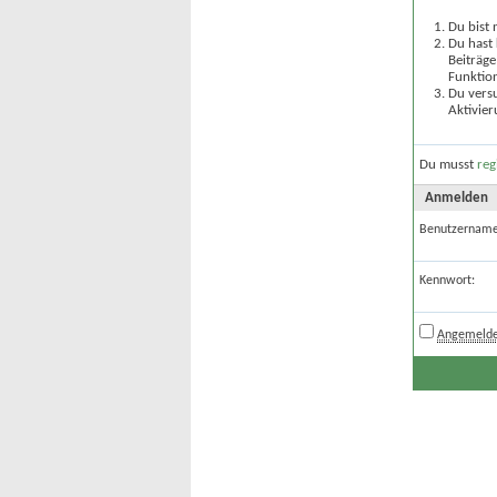
Du bist 
Du hast 
Beiträge
Funktion
Du versu
Aktivier
Du musst
reg
Anmelden
Benutzername
Kennwort:
Angemelde