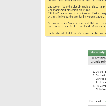
Für dich bleibt also alles wie immer. Nur dass d
Das Worum ist und bleibt ein unabhängiges Fanpr
Unabhängigkeit einschränken würde.
Mit den Einnahmen aus dem Amazon-Partnerprogram
Ort für alle bleibt, die Werder im Herzen tragen.
Ob du einmal im Monat etwas bestellst oder nur ab
Du unterstützt damit nicht nur die Plattform sel
Danke, dass du Teil dieser Gemeinschaft bist und 
vBulletin-Sy
Du bist nic
Gründe sein
Du bist 
Du hast 
Beiträge
Funktion
Du versu
Aktivier
Du musst
reg