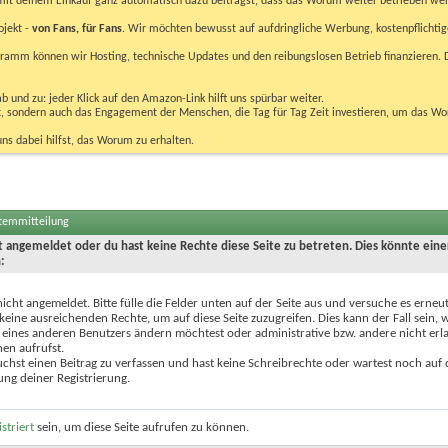
u mit deinem Einkauf ganz automatisch dazu beiträgst, dass das Worum weiter betrieben we
ojekt -
von Fans, für Fans
. Wir möchten bewusst auf aufdringliche Werbung, kostenpflichtig
m können wir Hosting, technische Updates und den reibungslosen Betrieb finanzieren. D
 und zu: jeder Klick auf den Amazon-Link hilft uns spürbar weiter.
bst, sondern auch das Engagement der Menschen, die Tag für Tag Zeit investieren, um das W
uns dabei hilfst, das Worum zu erhalten.
stemmitteilung
ht angemeldet oder du hast keine Rechte diese Seite zu betreten. Dies könnte eine
:
nicht angemeldet. Bitte fülle die Felder unten auf der Seite aus und versuche es erneut
keine ausreichenden Rechte, um auf diese Seite zuzugreifen. Dies kann der Fall sein,
 eines anderen Benutzers ändern möchtest oder administrative bzw. andere nicht erl
en aufrufst.
chst einen Beitrag zu verfassen und hast keine Schreibrechte oder wartest noch auf 
ung deiner Registrierung.
istriert
sein, um diese Seite aufrufen zu können.