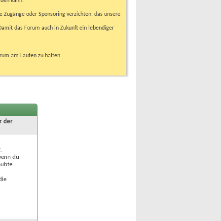
rden kann.
e Zugänge oder Sponsoring verzichten, das unsere
amit das Forum auch in Zukunft ein lebendiger
orum am Laufen zu halten.
r der
.
 wenn du
aubte
die