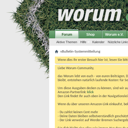
Forum
Shop
Worum e.V.
Aktive Themen
Hilfe
Kalender
Nützliche Link
vBulletin-Systemmitteilung
Wenn dies Ihr erster Besuch hier ist, lesen Sie bit
Liebe Worum-Community,
das Worum lebt von euch - von euren Beiträgen, 
bleibt, entstehen natürlich laufende Kosten: für Se
Um diese Ausgaben decken zu können, sind wir auf
Amazon-Partnerlink:
klick
Den Link findet Ihr auch oben in der Navigationsl
Wenn du über unseren Amazon-Link einkaufst, be
- Du zahlst keinen Cent mehr
- Deine Daten bleiben selbstverständlich geschütz
- Der Link verweist auf Werder Bremen Suchergebnis