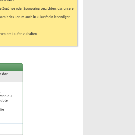
rden kann.
e Zugänge oder Sponsoring verzichten, das unsere
amit das Forum auch in Zukunft ein lebendiger
orum am Laufen zu halten.
r der
.
 wenn du
aubte
die