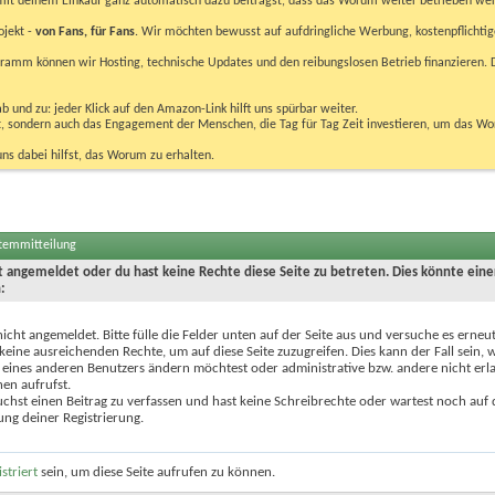
u mit deinem Einkauf ganz automatisch dazu beiträgst, dass das Worum weiter betrieben we
ojekt -
von Fans, für Fans
. Wir möchten bewusst auf aufdringliche Werbung, kostenpflichtig
m können wir Hosting, technische Updates und den reibungslosen Betrieb finanzieren. D
 und zu: jeder Klick auf den Amazon-Link hilft uns spürbar weiter.
bst, sondern auch das Engagement der Menschen, die Tag für Tag Zeit investieren, um das W
uns dabei hilfst, das Worum zu erhalten.
stemmitteilung
ht angemeldet oder du hast keine Rechte diese Seite zu betreten. Dies könnte eine
:
nicht angemeldet. Bitte fülle die Felder unten auf der Seite aus und versuche es erneut
keine ausreichenden Rechte, um auf diese Seite zuzugreifen. Dies kann der Fall sein,
 eines anderen Benutzers ändern möchtest oder administrative bzw. andere nicht erl
en aufrufst.
chst einen Beitrag zu verfassen und hast keine Schreibrechte oder wartest noch auf 
ung deiner Registrierung.
istriert
sein, um diese Seite aufrufen zu können.