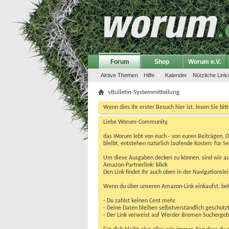
Forum
Shop
Worum e.V.
Aktive Themen
Hilfe
Kalender
Nützliche Link
vBulletin-Systemmitteilung
Wenn dies Ihr erster Besuch hier ist, lesen Sie bit
Liebe Worum-Community,
das Worum lebt von euch - von euren Beiträgen, 
bleibt, entstehen natürlich laufende Kosten: für Se
Um diese Ausgaben decken zu können, sind wir auf
Amazon-Partnerlink:
klick
Den Link findet Ihr auch oben in der Navigationsl
Wenn du über unseren Amazon-Link einkaufst, be
- Du zahlst keinen Cent mehr
- Deine Daten bleiben selbstverständlich geschütz
- Der Link verweist auf Werder Bremen Suchergebnis