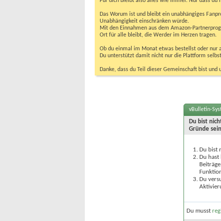
Für dich bleibt also alles wie immer. Nur dass d
Das Worum ist und bleibt ein unabhängiges Fanpr
Unabhängigkeit einschränken würde.
Mit den Einnahmen aus dem Amazon-Partnerprogram
Ort für alle bleibt, die Werder im Herzen tragen.
Ob du einmal im Monat etwas bestellst oder nur ab
Du unterstützt damit nicht nur die Plattform sel
Danke, dass du Teil dieser Gemeinschaft bist und 
vBulletin-Sy
Du bist nic
Gründe sein
Du bist 
Du hast 
Beiträge
Funktion
Du versu
Aktivier
Du musst
reg