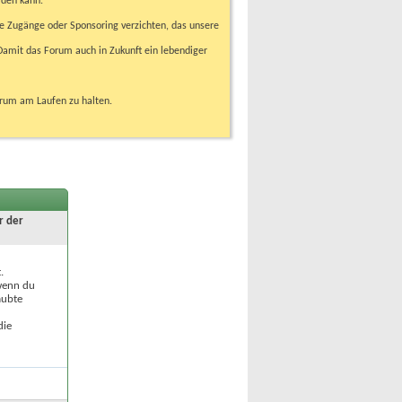
rden kann.
e Zugänge oder Sponsoring verzichten, das unsere
amit das Forum auch in Zukunft ein lebendiger
orum am Laufen zu halten.
r der
.
 wenn du
aubte
die