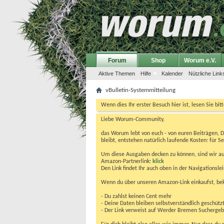
Forum
Shop
Worum e.V.
Aktive Themen
Hilfe
Kalender
Nützliche Link
vBulletin-Systemmitteilung
Wenn dies Ihr erster Besuch hier ist, lesen Sie bit
Liebe Worum-Community,
das Worum lebt von euch - von euren Beiträgen, 
bleibt, entstehen natürlich laufende Kosten: für Se
Um diese Ausgaben decken zu können, sind wir auf
Amazon-Partnerlink:
klick
Den Link findet Ihr auch oben in der Navigationsl
Wenn du über unseren Amazon-Link einkaufst, be
- Du zahlst keinen Cent mehr
- Deine Daten bleiben selbstverständlich geschütz
- Der Link verweist auf Werder Bremen Suchergebnis