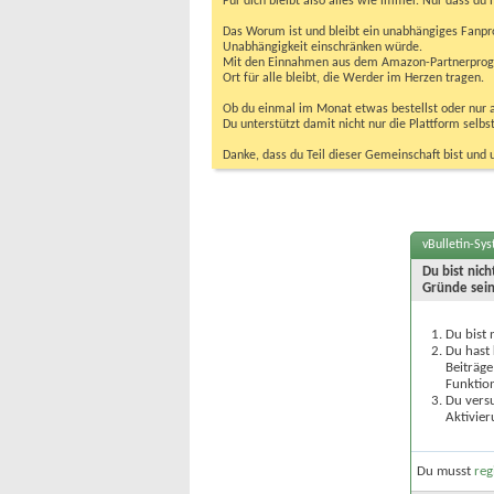
Für dich bleibt also alles wie immer. Nur dass d
Das Worum ist und bleibt ein unabhängiges Fanpr
Unabhängigkeit einschränken würde.
Mit den Einnahmen aus dem Amazon-Partnerprogram
Ort für alle bleibt, die Werder im Herzen tragen.
Ob du einmal im Monat etwas bestellst oder nur ab
Du unterstützt damit nicht nur die Plattform sel
Danke, dass du Teil dieser Gemeinschaft bist und 
vBulletin-Sy
Du bist nic
Gründe sein
Du bist 
Du hast 
Beiträge
Funktion
Du versu
Aktivier
Du musst
reg