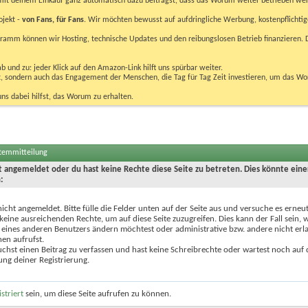
u mit deinem Einkauf ganz automatisch dazu beiträgst, dass das Worum weiter betrieben we
ojekt -
von Fans, für Fans
. Wir möchten bewusst auf aufdringliche Werbung, kostenpflichtig
m können wir Hosting, technische Updates und den reibungslosen Betrieb finanzieren. D
 und zu: jeder Klick auf den Amazon-Link hilft uns spürbar weiter.
bst, sondern auch das Engagement der Menschen, die Tag für Tag Zeit investieren, um das W
uns dabei hilfst, das Worum zu erhalten.
stemmitteilung
ht angemeldet oder du hast keine Rechte diese Seite zu betreten. Dies könnte eine
:
nicht angemeldet. Bitte fülle die Felder unten auf der Seite aus und versuche es erneut
keine ausreichenden Rechte, um auf diese Seite zuzugreifen. Dies kann der Fall sein,
 eines anderen Benutzers ändern möchtest oder administrative bzw. andere nicht erl
en aufrufst.
chst einen Beitrag zu verfassen und hast keine Schreibrechte oder wartest noch auf 
ung deiner Registrierung.
istriert
sein, um diese Seite aufrufen zu können.