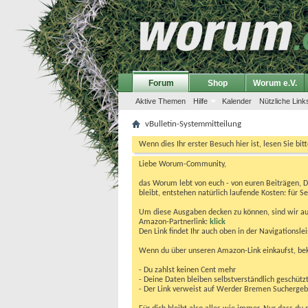
Forum
Shop
Worum e.V.
Aktive Themen
Hilfe
Kalender
Nützliche Link
vBulletin-Systemmitteilung
Wenn dies Ihr erster Besuch hier ist, lesen Sie bit
Liebe Worum-Community,
das Worum lebt von euch - von euren Beiträgen, 
bleibt, entstehen natürlich laufende Kosten: für Se
Um diese Ausgaben decken zu können, sind wir auf
Amazon-Partnerlink:
klick
Den Link findet Ihr auch oben in der Navigationsl
Wenn du über unseren Amazon-Link einkaufst, be
- Du zahlst keinen Cent mehr
- Deine Daten bleiben selbstverständlich geschütz
- Der Link verweist auf Werder Bremen Suchergebnis