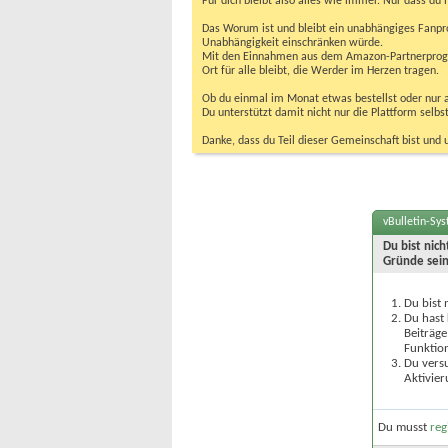
Für dich bleibt also alles wie immer. Nur dass d
Das Worum ist und bleibt ein unabhängiges Fanpr
Unabhängigkeit einschränken würde.
Mit den Einnahmen aus dem Amazon-Partnerprogram
Ort für alle bleibt, die Werder im Herzen tragen.
Ob du einmal im Monat etwas bestellst oder nur ab
Du unterstützt damit nicht nur die Plattform sel
Danke, dass du Teil dieser Gemeinschaft bist und 
vBulletin-Sy
Du bist nic
Gründe sein
Du bist 
Du hast 
Beiträge
Funktion
Du versu
Aktivier
Du musst
reg