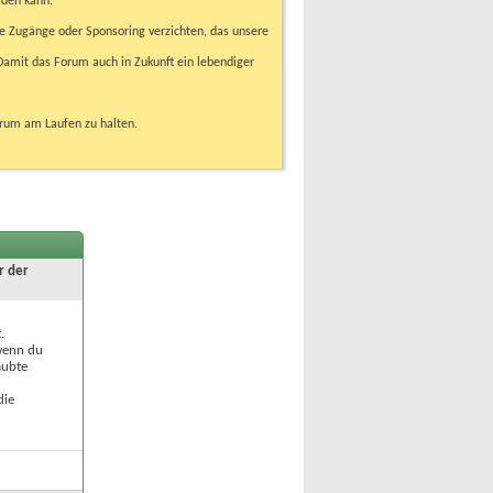
rden kann.
e Zugänge oder Sponsoring verzichten, das unsere
amit das Forum auch in Zukunft ein lebendiger
orum am Laufen zu halten.
r der
.
 wenn du
aubte
die