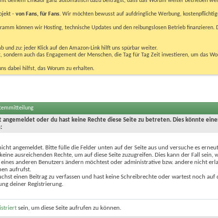
u mit deinem Einkauf ganz automatisch dazu beiträgst, dass das Worum weiter betrieben we
ojekt -
von Fans, für Fans
. Wir möchten bewusst auf aufdringliche Werbung, kostenpflichtig
m können wir Hosting, technische Updates und den reibungslosen Betrieb finanzieren. D
 und zu: jeder Klick auf den Amazon-Link hilft uns spürbar weiter.
bst, sondern auch das Engagement der Menschen, die Tag für Tag Zeit investieren, um das W
uns dabei hilfst, das Worum zu erhalten.
stemmitteilung
ht angemeldet oder du hast keine Rechte diese Seite zu betreten. Dies könnte eine
:
nicht angemeldet. Bitte fülle die Felder unten auf der Seite aus und versuche es erneut
keine ausreichenden Rechte, um auf diese Seite zuzugreifen. Dies kann der Fall sein,
 eines anderen Benutzers ändern möchtest oder administrative bzw. andere nicht erl
en aufrufst.
chst einen Beitrag zu verfassen und hast keine Schreibrechte oder wartest noch auf 
ung deiner Registrierung.
istriert
sein, um diese Seite aufrufen zu können.