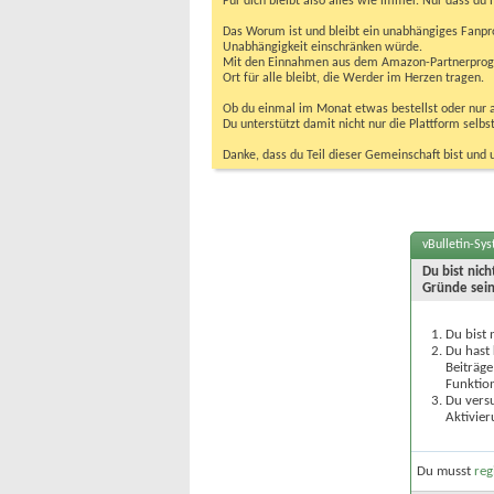
Für dich bleibt also alles wie immer. Nur dass d
Das Worum ist und bleibt ein unabhängiges Fanpr
Unabhängigkeit einschränken würde.
Mit den Einnahmen aus dem Amazon-Partnerprogram
Ort für alle bleibt, die Werder im Herzen tragen.
Ob du einmal im Monat etwas bestellst oder nur ab
Du unterstützt damit nicht nur die Plattform sel
Danke, dass du Teil dieser Gemeinschaft bist und 
vBulletin-Sy
Du bist nic
Gründe sein
Du bist 
Du hast 
Beiträge
Funktion
Du versu
Aktivier
Du musst
reg