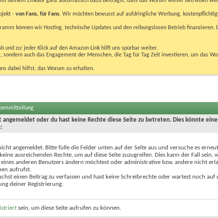
u mit deinem Einkauf ganz automatisch dazu beiträgst, dass das Worum weiter betrieben we
ojekt -
von Fans, für Fans
. Wir möchten bewusst auf aufdringliche Werbung, kostenpflichtig
m können wir Hosting, technische Updates und den reibungslosen Betrieb finanzieren. D
 und zu: jeder Klick auf den Amazon-Link hilft uns spürbar weiter.
bst, sondern auch das Engagement der Menschen, die Tag für Tag Zeit investieren, um das W
uns dabei hilfst, das Worum zu erhalten.
stemmitteilung
ht angemeldet oder du hast keine Rechte diese Seite zu betreten. Dies könnte eine
:
nicht angemeldet. Bitte fülle die Felder unten auf der Seite aus und versuche es erneut
keine ausreichenden Rechte, um auf diese Seite zuzugreifen. Dies kann der Fall sein,
 eines anderen Benutzers ändern möchtest oder administrative bzw. andere nicht erl
en aufrufst.
chst einen Beitrag zu verfassen und hast keine Schreibrechte oder wartest noch auf 
ung deiner Registrierung.
istriert
sein, um diese Seite aufrufen zu können.