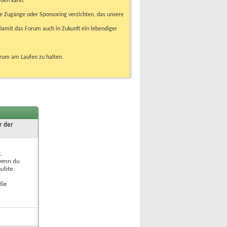
rden kann.
e Zugänge oder Sponsoring verzichten, das unsere
amit das Forum auch in Zukunft ein lebendiger
orum am Laufen zu halten.
r der
.
 wenn du
aubte
die