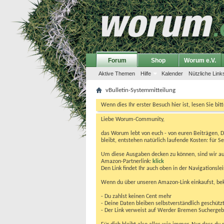
Forum
Shop
Worum e.V.
Aktive Themen
Hilfe
Kalender
Nützliche Link
vBulletin-Systemmitteilung
Wenn dies Ihr erster Besuch hier ist, lesen Sie bit
Liebe Worum-Community,
das Worum lebt von euch - von euren Beiträgen, 
bleibt, entstehen natürlich laufende Kosten: für Se
Um diese Ausgaben decken zu können, sind wir auf
Amazon-Partnerlink:
klick
Den Link findet Ihr auch oben in der Navigationsl
Wenn du über unseren Amazon-Link einkaufst, be
- Du zahlst keinen Cent mehr
- Deine Daten bleiben selbstverständlich geschütz
- Der Link verweist auf Werder Bremen Suchergebnis