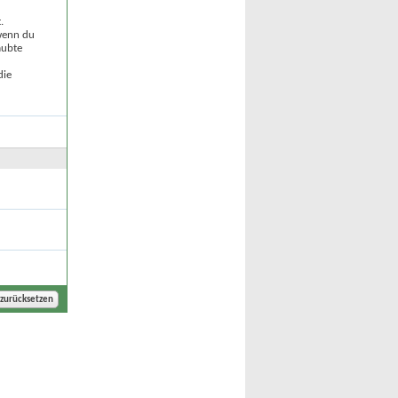
.
 wenn du
aubte
die