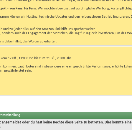
u mit deinem Einkauf ganz automatisch dazu beiträgst, dass das Worum weiter betrieben we
ojekt -
von Fans, für Fans
. Wir möchten bewusst auf aufdringliche Werbung, kostenpflichtig
m können wir Hosting, technische Updates und den reibungslosen Betrieb finanzieren. D
 und zu: jeder Klick auf den Amazon-Link hilft uns spürbar weiter.
bst, sondern auch das Engagement der Menschen, die Tag für Tag Zeit investieren, um das W
uns dabei hilfst, das Worum zu erhalten.
vom 17.08., 11:00 Uhr, bis zum 21.08., 20:00 Uhr.
ngen kommen. Laut Hoster sind insbesondere eine eingeschränkte Performance, erhöhte Laten
hin gewährleistet sein.
stemmitteilung
ht angemeldet oder du hast keine Rechte diese Seite zu betreten. Dies könnte eine
: