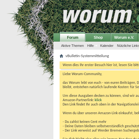
Forum
Shop
Worum e.V.
Aktive Themen
Hilfe
Kalender
Nützliche Link
vBulletin-Systemmitteilung
Wenn dies Ihr erster Besuch hier ist, lesen Sie bit
Liebe Worum-Community,
das Worum lebt von euch - von euren Beiträgen, 
bleibt, entstehen natürlich laufende Kosten: für Se
Um diese Ausgaben decken zu können, sind wir auf
Amazon-Partnerlink:
klick
Den Link findet Ihr auch oben in der Navigationsl
Wenn du über unseren Amazon-Link einkaufst, be
- Du zahlst keinen Cent mehr
- Deine Daten bleiben selbstverständlich geschütz
- Der Link verweist auf Werder Bremen Suchergebnis