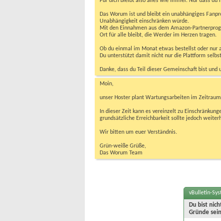
Für dich bleibt also alles wie immer. Nur dass d
Das Worum ist und bleibt ein unabhängiges Fanpr
Unabhängigkeit einschränken würde.
Mit den Einnahmen aus dem Amazon-Partnerprogram
Ort für alle bleibt, die Werder im Herzen tragen.
Ob du einmal im Monat etwas bestellst oder nur ab
Du unterstützt damit nicht nur die Plattform sel
Danke, dass du Teil dieser Gemeinschaft bist und 
Moin,
unser Hoster plant Wartungsarbeiten im Zeitraum 
In dieser Zeit kann es vereinzelt zu Einschränku
grundsätzliche Erreichbarkeit sollte jedoch weiter
Wir bitten um euer Verständnis.
Grün-weiße Grüße,
Das Worum Team
vBulletin-Sy
Du bist nic
Gründe sein