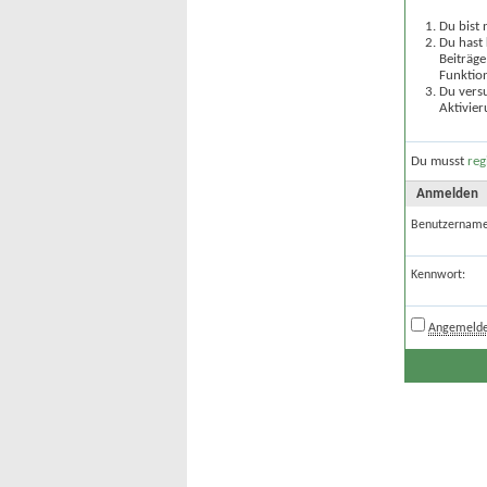
Du bist 
Du hast 
Beiträge
Funktion
Du versu
Aktivier
Du musst
reg
Anmelden
Benutzername
Kennwort:
Angemelde