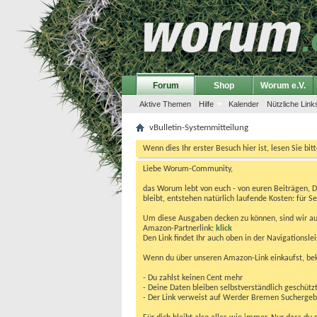
Forum
Shop
Worum e.V.
Aktive Themen
Hilfe
Kalender
Nützliche Link
vBulletin-Systemmitteilung
Wenn dies Ihr erster Besuch hier ist, lesen Sie bit
Liebe Worum-Community,
das Worum lebt von euch - von euren Beiträgen, 
bleibt, entstehen natürlich laufende Kosten: für Se
Um diese Ausgaben decken zu können, sind wir auf
Amazon-Partnerlink:
klick
Den Link findet Ihr auch oben in der Navigationsl
Wenn du über unseren Amazon-Link einkaufst, be
- Du zahlst keinen Cent mehr
- Deine Daten bleiben selbstverständlich geschütz
- Der Link verweist auf Werder Bremen Suchergebnis