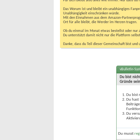
Für dich bleibt also alles wie immer. Nur dass d
Das Worum ist und bleibt ein unabhängiges Fanpr
Unabhängigkeit einschränken würde.
Mit den Einnahmen aus dem Amazon-Partnerprogram
Ort für alle bleibt, die Werder im Herzen tragen.
Ob du einmal im Monat etwas bestellst oder nur ab
Du unterstützt damit nicht nur die Plattform sel
Danke, dass du Teil dieser Gemeinschaft bist und 
vBulletin-Sy
Du bist nic
Gründe sein
Du bist 
Du hast 
Beiträge
Funktion
Du versu
Aktivier
Du musst
reg