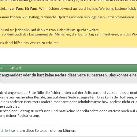
u mit deinem Einkauf ganz automatisch dazu beiträgst, dass das Worum weiter betrieben we
ojekt -
von Fans, für Fans
. Wir möchten bewusst auf aufdringliche Werbung, kostenpflichtig
m können wir Hosting, technische Updates und den reibungslosen Betrieb finanzieren. D
 und zu: jeder Klick auf den Amazon-Link hilft uns spürbar weiter.
bst, sondern auch das Engagement der Menschen, die Tag für Tag Zeit investieren, um das W
uns dabei hilfst, das Worum zu erhalten.
stemmitteilung
ht angemeldet oder du hast keine Rechte diese Seite zu betreten. Dies könnte eine
:
nicht angemeldet. Bitte fülle die Felder unten auf der Seite aus und versuche es erneut
keine ausreichenden Rechte, um auf diese Seite zuzugreifen. Dies kann der Fall sein,
 eines anderen Benutzers ändern möchtest oder administrative bzw. andere nicht erl
en aufrufst.
chst einen Beitrag zu verfassen und hast keine Schreibrechte oder wartest noch auf 
ung deiner Registrierung.
istriert
sein, um diese Seite aufrufen zu können.