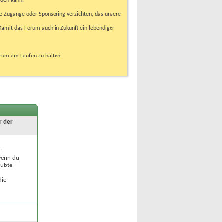
rden kann.
e Zugänge oder Sponsoring verzichten, das unsere
amit das Forum auch in Zukunft ein lebendiger
orum am Laufen zu halten.
r der
.
 wenn du
aubte
die