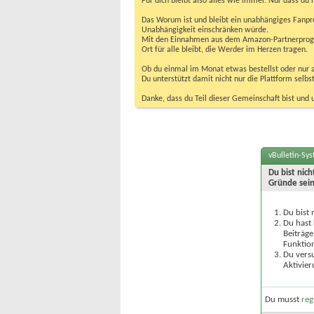
Für dich bleibt also alles wie immer. Nur dass d
Das Worum ist und bleibt ein unabhängiges Fanpr
Unabhängigkeit einschränken würde.
Mit den Einnahmen aus dem Amazon-Partnerprogram
Ort für alle bleibt, die Werder im Herzen tragen.
Ob du einmal im Monat etwas bestellst oder nur ab
Du unterstützt damit nicht nur die Plattform sel
Danke, dass du Teil dieser Gemeinschaft bist und 
vBulletin-Sy
Du bist nic
Gründe sein
Du bist 
Du hast 
Beiträge
Funktion
Du versu
Aktivier
Du musst
reg