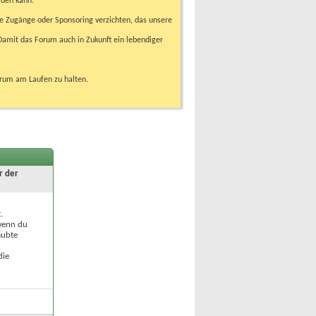
rden kann.
e Zugänge oder Sponsoring verzichten, das unsere
amit das Forum auch in Zukunft ein lebendiger
orum am Laufen zu halten.
r der
.
 wenn du
aubte
die