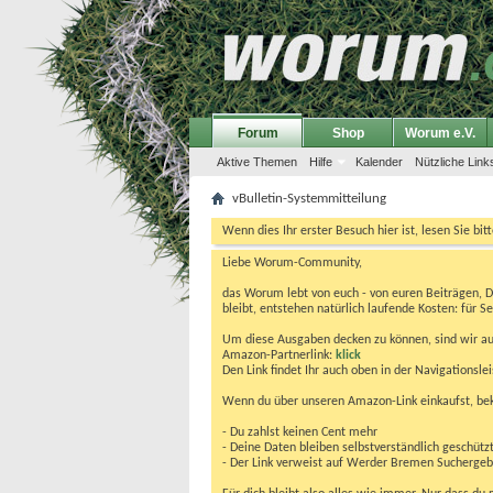
Forum
Shop
Worum e.V.
Aktive Themen
Hilfe
Kalender
Nützliche Link
vBulletin-Systemmitteilung
Wenn dies Ihr erster Besuch hier ist, lesen Sie bit
Liebe Worum-Community,
das Worum lebt von euch - von euren Beiträgen, 
bleibt, entstehen natürlich laufende Kosten: für Se
Um diese Ausgaben decken zu können, sind wir auf
Amazon-Partnerlink:
klick
Den Link findet Ihr auch oben in der Navigationsl
Wenn du über unseren Amazon-Link einkaufst, be
- Du zahlst keinen Cent mehr
- Deine Daten bleiben selbstverständlich geschütz
- Der Link verweist auf Werder Bremen Suchergebnis