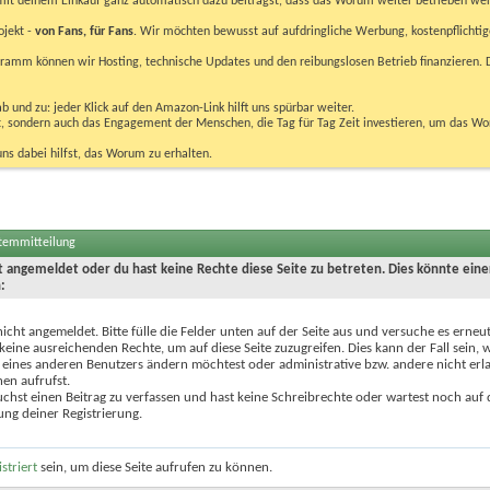
u mit deinem Einkauf ganz automatisch dazu beiträgst, dass das Worum weiter betrieben we
ojekt -
von Fans, für Fans
. Wir möchten bewusst auf aufdringliche Werbung, kostenpflichtig
m können wir Hosting, technische Updates und den reibungslosen Betrieb finanzieren. D
 und zu: jeder Klick auf den Amazon-Link hilft uns spürbar weiter.
bst, sondern auch das Engagement der Menschen, die Tag für Tag Zeit investieren, um das W
uns dabei hilfst, das Worum zu erhalten.
stemmitteilung
ht angemeldet oder du hast keine Rechte diese Seite zu betreten. Dies könnte eine
:
nicht angemeldet. Bitte fülle die Felder unten auf der Seite aus und versuche es erneut
keine ausreichenden Rechte, um auf diese Seite zuzugreifen. Dies kann der Fall sein,
 eines anderen Benutzers ändern möchtest oder administrative bzw. andere nicht erl
en aufrufst.
chst einen Beitrag zu verfassen und hast keine Schreibrechte oder wartest noch auf 
ung deiner Registrierung.
istriert
sein, um diese Seite aufrufen zu können.