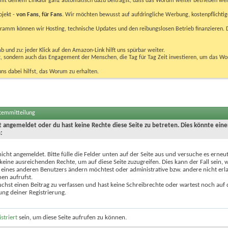
u mit deinem Einkauf ganz automatisch dazu beiträgst, dass das Worum weiter betrieben we
ojekt -
von Fans, für Fans
. Wir möchten bewusst auf aufdringliche Werbung, kostenpflichtig
m können wir Hosting, technische Updates und den reibungslosen Betrieb finanzieren. D
 und zu: jeder Klick auf den Amazon-Link hilft uns spürbar weiter.
bst, sondern auch das Engagement der Menschen, die Tag für Tag Zeit investieren, um das W
uns dabei hilfst, das Worum zu erhalten.
stemmitteilung
ht angemeldet oder du hast keine Rechte diese Seite zu betreten. Dies könnte eine
:
nicht angemeldet. Bitte fülle die Felder unten auf der Seite aus und versuche es erneut
keine ausreichenden Rechte, um auf diese Seite zuzugreifen. Dies kann der Fall sein,
 eines anderen Benutzers ändern möchtest oder administrative bzw. andere nicht erl
en aufrufst.
chst einen Beitrag zu verfassen und hast keine Schreibrechte oder wartest noch auf 
ung deiner Registrierung.
istriert
sein, um diese Seite aufrufen zu können.