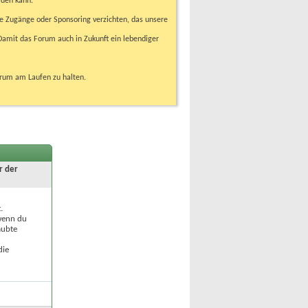
rden kann.
e Zugänge oder Sponsoring verzichten, das unsere
amit das Forum auch in Zukunft ein lebendiger
orum am Laufen zu halten.
r der
.
 wenn du
aubte
die