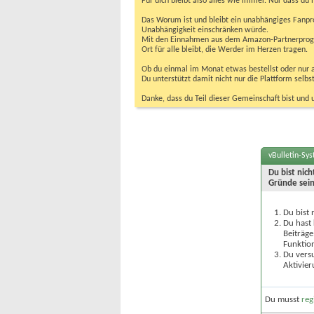
Für dich bleibt also alles wie immer. Nur dass d
Das Worum ist und bleibt ein unabhängiges Fanpr
Unabhängigkeit einschränken würde.
Mit den Einnahmen aus dem Amazon-Partnerprogram
Ort für alle bleibt, die Werder im Herzen tragen.
Ob du einmal im Monat etwas bestellst oder nur ab
Du unterstützt damit nicht nur die Plattform sel
Danke, dass du Teil dieser Gemeinschaft bist und 
vBulletin-Sy
Du bist nic
Gründe sein
Du bist 
Du hast 
Beiträge
Funktion
Du versu
Aktivier
Du musst
reg