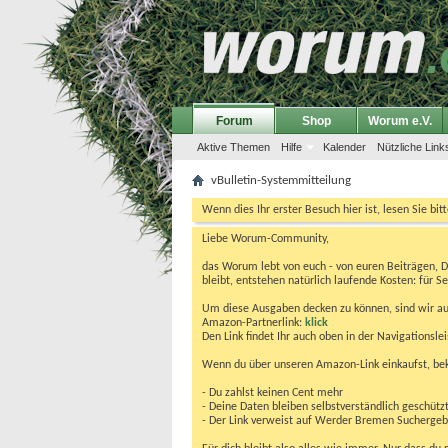
Forum
Shop
Worum e.V.
Aktive Themen
Hilfe
Kalender
Nützliche Link
vBulletin-Systemmitteilung
Wenn dies Ihr erster Besuch hier ist, lesen Sie bit
Liebe Worum-Community,
das Worum lebt von euch - von euren Beiträgen, 
bleibt, entstehen natürlich laufende Kosten: für Se
Um diese Ausgaben decken zu können, sind wir auf
Amazon-Partnerlink:
klick
Den Link findet Ihr auch oben in der Navigationsl
Wenn du über unseren Amazon-Link einkaufst, be
- Du zahlst keinen Cent mehr
- Deine Daten bleiben selbstverständlich geschütz
- Der Link verweist auf Werder Bremen Suchergebnis