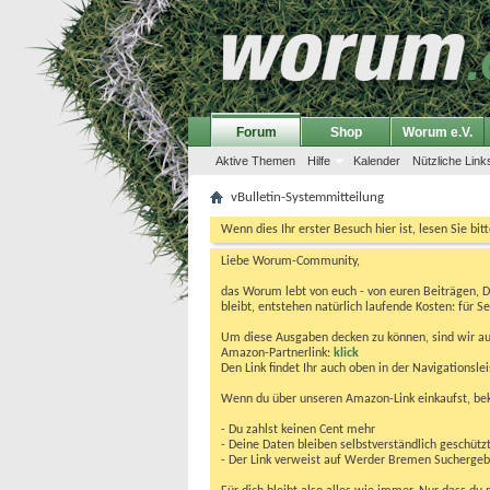
Forum
Shop
Worum e.V.
Aktive Themen
Hilfe
Kalender
Nützliche Link
vBulletin-Systemmitteilung
Wenn dies Ihr erster Besuch hier ist, lesen Sie bit
Liebe Worum-Community,
das Worum lebt von euch - von euren Beiträgen, 
bleibt, entstehen natürlich laufende Kosten: für Se
Um diese Ausgaben decken zu können, sind wir auf
Amazon-Partnerlink:
klick
Den Link findet Ihr auch oben in der Navigationsl
Wenn du über unseren Amazon-Link einkaufst, be
- Du zahlst keinen Cent mehr
- Deine Daten bleiben selbstverständlich geschütz
- Der Link verweist auf Werder Bremen Suchergebnis