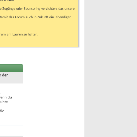
rden kann.
e Zugänge oder Sponsoring verzichten, das unsere
amit das Forum auch in Zukunft ein lebendiger
orum am Laufen zu halten.
r der
.
 wenn du
aubte
die