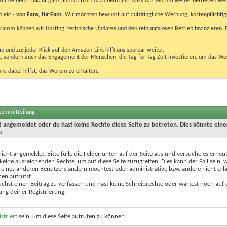
u mit deinem Einkauf ganz automatisch dazu beiträgst, dass das Worum weiter betrieben we
ojekt -
von Fans, für Fans
. Wir möchten bewusst auf aufdringliche Werbung, kostenpflichtig
m können wir Hosting, technische Updates und den reibungslosen Betrieb finanzieren. D
 und zu: jeder Klick auf den Amazon-Link hilft uns spürbar weiter.
bst, sondern auch das Engagement der Menschen, die Tag für Tag Zeit investieren, um das W
uns dabei hilfst, das Worum zu erhalten.
stemmitteilung
ht angemeldet oder du hast keine Rechte diese Seite zu betreten. Dies könnte eine
:
nicht angemeldet. Bitte fülle die Felder unten auf der Seite aus und versuche es erneut
keine ausreichenden Rechte, um auf diese Seite zuzugreifen. Dies kann der Fall sein,
 eines anderen Benutzers ändern möchtest oder administrative bzw. andere nicht erl
en aufrufst.
chst einen Beitrag zu verfassen und hast keine Schreibrechte oder wartest noch auf 
ung deiner Registrierung.
istriert
sein, um diese Seite aufrufen zu können.