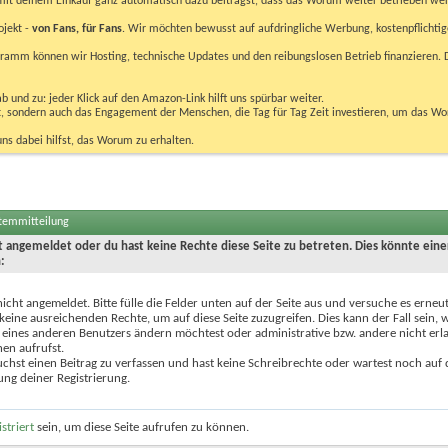
u mit deinem Einkauf ganz automatisch dazu beiträgst, dass das Worum weiter betrieben we
ojekt -
von Fans, für Fans
. Wir möchten bewusst auf aufdringliche Werbung, kostenpflichtig
m können wir Hosting, technische Updates und den reibungslosen Betrieb finanzieren. D
 und zu: jeder Klick auf den Amazon-Link hilft uns spürbar weiter.
bst, sondern auch das Engagement der Menschen, die Tag für Tag Zeit investieren, um das W
uns dabei hilfst, das Worum zu erhalten.
stemmitteilung
ht angemeldet oder du hast keine Rechte diese Seite zu betreten. Dies könnte eine
:
nicht angemeldet. Bitte fülle die Felder unten auf der Seite aus und versuche es erneut
keine ausreichenden Rechte, um auf diese Seite zuzugreifen. Dies kann der Fall sein,
 eines anderen Benutzers ändern möchtest oder administrative bzw. andere nicht erl
en aufrufst.
chst einen Beitrag zu verfassen und hast keine Schreibrechte oder wartest noch auf 
ung deiner Registrierung.
istriert
sein, um diese Seite aufrufen zu können.