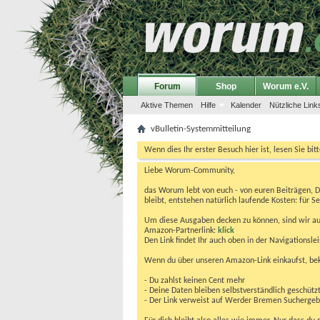
Forum
Shop
Worum e.V.
Aktive Themen
Hilfe
Kalender
Nützliche Link
vBulletin-Systemmitteilung
Wenn dies Ihr erster Besuch hier ist, lesen Sie bit
Liebe Worum-Community,
das Worum lebt von euch - von euren Beiträgen, 
bleibt, entstehen natürlich laufende Kosten: für Se
Um diese Ausgaben decken zu können, sind wir auf
Amazon-Partnerlink:
klick
Den Link findet Ihr auch oben in der Navigationsl
Wenn du über unseren Amazon-Link einkaufst, be
- Du zahlst keinen Cent mehr
- Deine Daten bleiben selbstverständlich geschütz
- Der Link verweist auf Werder Bremen Suchergebnis