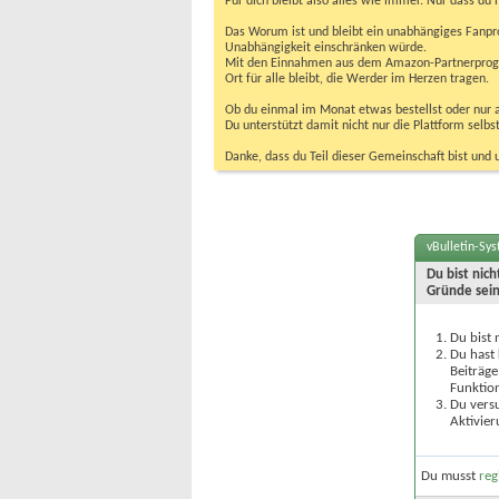
Für dich bleibt also alles wie immer. Nur dass d
Das Worum ist und bleibt ein unabhängiges Fanpr
Unabhängigkeit einschränken würde.
Mit den Einnahmen aus dem Amazon-Partnerprogram
Ort für alle bleibt, die Werder im Herzen tragen.
Ob du einmal im Monat etwas bestellst oder nur ab
Du unterstützt damit nicht nur die Plattform sel
Danke, dass du Teil dieser Gemeinschaft bist und 
vBulletin-Sy
Du bist nic
Gründe sein
Du bist 
Du hast 
Beiträge
Funktion
Du versu
Aktivier
Du musst
reg