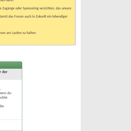
rden kann.
e Zugänge oder Sponsoring verzichten, das unsere
amit das Forum auch in Zukunft ein lebendiger
orum am Laufen zu halten.
r der
.
 wenn du
aubte
die