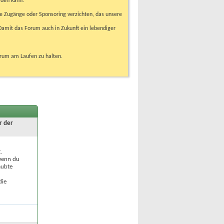
rden kann.
e Zugänge oder Sponsoring verzichten, das unsere
amit das Forum auch in Zukunft ein lebendiger
orum am Laufen zu halten.
r der
.
 wenn du
aubte
die