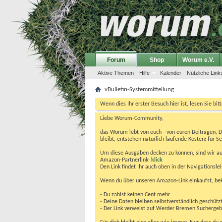
Forum
Shop
Worum e.V.
Aktive Themen
Hilfe
Kalender
Nützliche Link
vBulletin-Systemmitteilung
Wenn dies Ihr erster Besuch hier ist, lesen Sie bit
Liebe Worum-Community,
das Worum lebt von euch - von euren Beiträgen, 
bleibt, entstehen natürlich laufende Kosten: für Se
Um diese Ausgaben decken zu können, sind wir auf
Amazon-Partnerlink:
klick
Den Link findet Ihr auch oben in der Navigationsl
Wenn du über unseren Amazon-Link einkaufst, be
- Du zahlst keinen Cent mehr
- Deine Daten bleiben selbstverständlich geschütz
- Der Link verweist auf Werder Bremen Suchergebnis