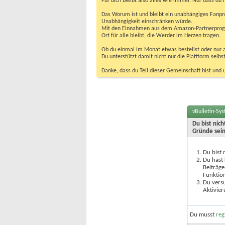
Für dich bleibt also alles wie immer. Nur dass d
Das Worum ist und bleibt ein unabhängiges Fanpr
Unabhängigkeit einschränken würde.
Mit den Einnahmen aus dem Amazon-Partnerprogram
Ort für alle bleibt, die Werder im Herzen tragen.
Ob du einmal im Monat etwas bestellst oder nur ab
Du unterstützt damit nicht nur die Plattform sel
Danke, dass du Teil dieser Gemeinschaft bist und 
vBulletin-Sy
Du bist nic
Gründe sein
Du bist 
Du hast 
Beiträge
Funktion
Du versu
Aktivier
Du musst
reg