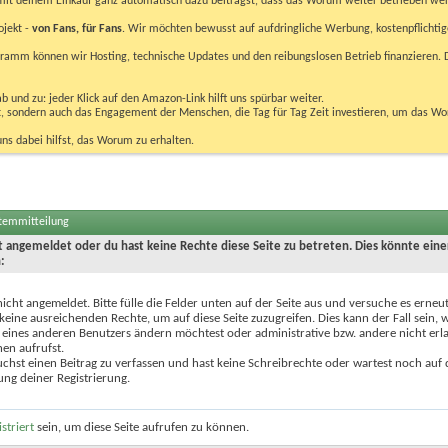
u mit deinem Einkauf ganz automatisch dazu beiträgst, dass das Worum weiter betrieben we
ojekt -
von Fans, für Fans
. Wir möchten bewusst auf aufdringliche Werbung, kostenpflichtig
m können wir Hosting, technische Updates und den reibungslosen Betrieb finanzieren. D
 und zu: jeder Klick auf den Amazon-Link hilft uns spürbar weiter.
bst, sondern auch das Engagement der Menschen, die Tag für Tag Zeit investieren, um das W
uns dabei hilfst, das Worum zu erhalten.
stemmitteilung
ht angemeldet oder du hast keine Rechte diese Seite zu betreten. Dies könnte eine
:
nicht angemeldet. Bitte fülle die Felder unten auf der Seite aus und versuche es erneut
keine ausreichenden Rechte, um auf diese Seite zuzugreifen. Dies kann der Fall sein,
 eines anderen Benutzers ändern möchtest oder administrative bzw. andere nicht erl
en aufrufst.
chst einen Beitrag zu verfassen und hast keine Schreibrechte oder wartest noch auf 
ung deiner Registrierung.
istriert
sein, um diese Seite aufrufen zu können.