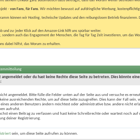
u mit deinem Einkauf ganz automatisch dazu beiträgst, dass das Worum weiter betrieben we
ojekt -
von Fans, für Fans
. Wir möchten bewusst auf aufdringliche Werbung, kostenpflichtig
m können wir Hosting, technische Updates und den reibungslosen Betrieb finanzieren. D
 und zu: jeder Klick auf den Amazon-Link hilft uns spürbar weiter.
bst, sondern auch das Engagement der Menschen, die Tag für Tag Zeit investieren, um das W
uns dabei hilfst, das Worum zu erhalten.
stemmitteilung
ht angemeldet oder du hast keine Rechte diese Seite zu betreten. Dies könnte eine
:
nicht angemeldet. Bitte fülle die Felder unten auf der Seite aus und versuche es erneut
keine ausreichenden Rechte, um auf diese Seite zuzugreifen. Dies kann der Fall sein,
 eines anderen Benutzers ändern möchtest oder administrative bzw. andere nicht erl
en aufrufst.
chst einen Beitrag zu verfassen und hast keine Schreibrechte oder wartest noch auf 
ung deiner Registrierung.
istriert
sein, um diese Seite aufrufen zu können.