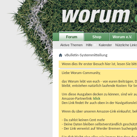
Forum
Shop
Worum e.V.
Aktive Themen
Hilfe
Kalender
Nützliche Link
vBulletin-Systemmitteilung
Wenn dies Ihr erster Besuch hier ist, lesen Sie bit
Liebe Worum-Community,
das Worum lebt von euch - von euren Beiträgen, 
bleibt, entstehen natürlich laufende Kosten: für Se
Um diese Ausgaben decken zu können, sind wir auf
Amazon-Partnerlink:
klick
Den Link findet Ihr auch oben in der Navigationsl
Wenn du über unseren Amazon-Link einkaufst, be
- Du zahlst keinen Cent mehr
- Deine Daten bleiben selbstverständlich geschütz
- Der Link verweist auf Werder Bremen Suchergebnis