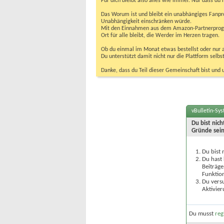
Für dich bleibt also alles wie immer. Nur dass d
Das Worum ist und bleibt ein unabhängiges Fanpr
Unabhängigkeit einschränken würde.
Mit den Einnahmen aus dem Amazon-Partnerprogram
Ort für alle bleibt, die Werder im Herzen tragen.
Ob du einmal im Monat etwas bestellst oder nur ab
Du unterstützt damit nicht nur die Plattform sel
Danke, dass du Teil dieser Gemeinschaft bist und 
vBulletin-Sy
Du bist nic
Gründe sein
Du bist 
Du hast 
Beiträge
Funktion
Du versu
Aktivier
Du musst
reg