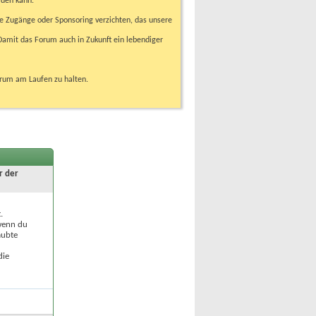
rden kann.
e Zugänge oder Sponsoring verzichten, das unsere
amit das Forum auch in Zukunft ein lebendiger
orum am Laufen zu halten.
r der
.
 wenn du
aubte
die