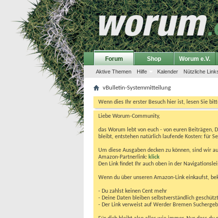
Forum
Shop
Worum e.V.
Aktive Themen
Hilfe
Kalender
Nützliche Link
vBulletin-Systemmitteilung
Wenn dies Ihr erster Besuch hier ist, lesen Sie bit
Liebe Worum-Community,
das Worum lebt von euch - von euren Beiträgen, 
bleibt, entstehen natürlich laufende Kosten: für Se
Um diese Ausgaben decken zu können, sind wir auf
Amazon-Partnerlink:
klick
Den Link findet Ihr auch oben in der Navigationsl
Wenn du über unseren Amazon-Link einkaufst, be
- Du zahlst keinen Cent mehr
- Deine Daten bleiben selbstverständlich geschütz
- Der Link verweist auf Werder Bremen Suchergebnis