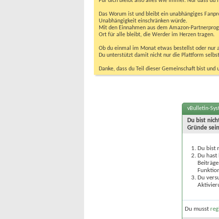
Für dich bleibt also alles wie immer. Nur dass d
Das Worum ist und bleibt ein unabhängiges Fanpr
Unabhängigkeit einschränken würde.
Mit den Einnahmen aus dem Amazon-Partnerprogram
Ort für alle bleibt, die Werder im Herzen tragen.
Ob du einmal im Monat etwas bestellst oder nur ab
Du unterstützt damit nicht nur die Plattform sel
Danke, dass du Teil dieser Gemeinschaft bist und 
vBulletin-Sy
Du bist nic
Gründe sein
Du bist 
Du hast 
Beiträge
Funktion
Du versu
Aktivier
Du musst
reg