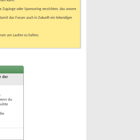
rden kann.
e Zugänge oder Sponsoring verzichten, das unsere
amit das Forum auch in Zukunft ein lebendiger
orum am Laufen zu halten.
r der
.
 wenn du
aubte
die