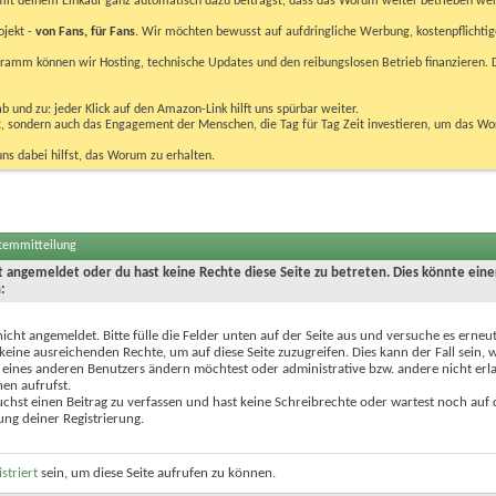
u mit deinem Einkauf ganz automatisch dazu beiträgst, dass das Worum weiter betrieben we
ojekt -
von Fans, für Fans
. Wir möchten bewusst auf aufdringliche Werbung, kostenpflichtig
m können wir Hosting, technische Updates und den reibungslosen Betrieb finanzieren. D
 und zu: jeder Klick auf den Amazon-Link hilft uns spürbar weiter.
bst, sondern auch das Engagement der Menschen, die Tag für Tag Zeit investieren, um das W
uns dabei hilfst, das Worum zu erhalten.
stemmitteilung
ht angemeldet oder du hast keine Rechte diese Seite zu betreten. Dies könnte eine
:
nicht angemeldet. Bitte fülle die Felder unten auf der Seite aus und versuche es erneut
keine ausreichenden Rechte, um auf diese Seite zuzugreifen. Dies kann der Fall sein,
 eines anderen Benutzers ändern möchtest oder administrative bzw. andere nicht erl
en aufrufst.
chst einen Beitrag zu verfassen und hast keine Schreibrechte oder wartest noch auf 
ung deiner Registrierung.
istriert
sein, um diese Seite aufrufen zu können.