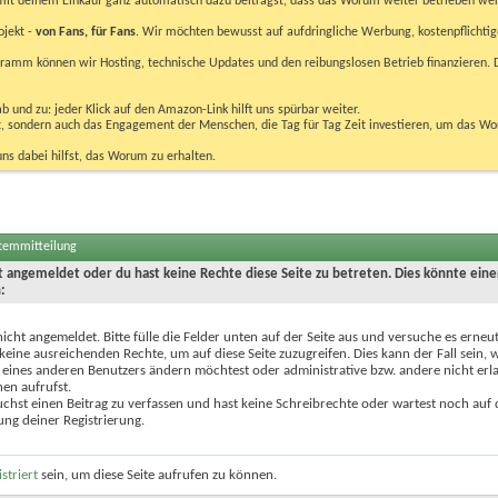
u mit deinem Einkauf ganz automatisch dazu beiträgst, dass das Worum weiter betrieben we
ojekt -
von Fans, für Fans
. Wir möchten bewusst auf aufdringliche Werbung, kostenpflichtig
m können wir Hosting, technische Updates und den reibungslosen Betrieb finanzieren. D
 und zu: jeder Klick auf den Amazon-Link hilft uns spürbar weiter.
bst, sondern auch das Engagement der Menschen, die Tag für Tag Zeit investieren, um das W
uns dabei hilfst, das Worum zu erhalten.
stemmitteilung
ht angemeldet oder du hast keine Rechte diese Seite zu betreten. Dies könnte eine
:
nicht angemeldet. Bitte fülle die Felder unten auf der Seite aus und versuche es erneut
keine ausreichenden Rechte, um auf diese Seite zuzugreifen. Dies kann der Fall sein,
 eines anderen Benutzers ändern möchtest oder administrative bzw. andere nicht erl
en aufrufst.
chst einen Beitrag zu verfassen und hast keine Schreibrechte oder wartest noch auf 
ung deiner Registrierung.
istriert
sein, um diese Seite aufrufen zu können.