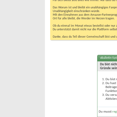
Für dich bleibt also alles wie immer. Nur dass d
Das Worum ist und bleibt ein unabhängiges Fanpr
Unabhängigkeit einschränken würde.
Mit den Einnahmen aus dem Amazon-Partnerprogram
Ort für alle bleibt, die Werder im Herzen tragen.
Ob du einmal im Monat etwas bestellst oder nur ab
Du unterstützt damit nicht nur die Plattform sel
Danke, dass du Teil dieser Gemeinschaft bist und 
vBulletin-Sy
Du bist nic
Gründe sein
Du bist 
Du hast 
Beiträge
Funktion
Du versu
Aktivier
Du musst
reg