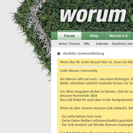
Forum
Shop
Worum e.V.
Aktive Themen
Hilfe
Kalender
Nützliche Link
vBulletin-Systemmitteilung
Wenn dies Ihr erster Besuch hier ist, lesen Sie bit
Liebe Worum-Community,
das Worum lebt von euch - von euren Beiträgen, 
bleibt, entstehen natürlich laufende Kosten: für Se
Um diese Ausgaben decken zu können, sind wir auf
Amazon-Partnerlink:
klick
Den Link findet Ihr auch oben in der Navigationsl
Wenn du über unseren Amazon-Link einkaufst, be
- Du zahlst keinen Cent mehr
- Deine Daten bleiben selbstverständlich geschütz
- Der Link verweist auf Werder Bremen Suchergebnis