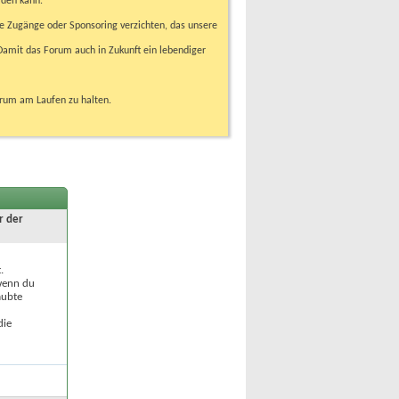
rden kann.
e Zugänge oder Sponsoring verzichten, das unsere
amit das Forum auch in Zukunft ein lebendiger
orum am Laufen zu halten.
r der
.
 wenn du
aubte
die