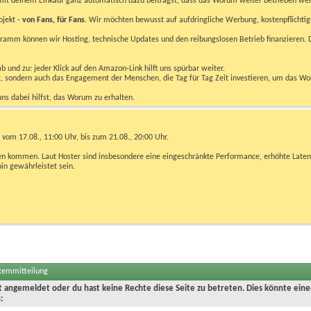
u mit deinem Einkauf ganz automatisch dazu beiträgst, dass das Worum weiter betrieben we
ojekt -
von Fans, für Fans
. Wir möchten bewusst auf aufdringliche Werbung, kostenpflichtig
m können wir Hosting, technische Updates und den reibungslosen Betrieb finanzieren. D
 und zu: jeder Klick auf den Amazon-Link hilft uns spürbar weiter.
bst, sondern auch das Engagement der Menschen, die Tag für Tag Zeit investieren, um das W
uns dabei hilfst, das Worum zu erhalten.
vom 17.08., 11:00 Uhr, bis zum 21.08., 20:00 Uhr.
ngen kommen. Laut Hoster sind insbesondere eine eingeschränkte Performance, erhöhte Laten
hin gewährleistet sein.
stemmitteilung
ht angemeldet oder du hast keine Rechte diese Seite zu betreten. Dies könnte eine
: