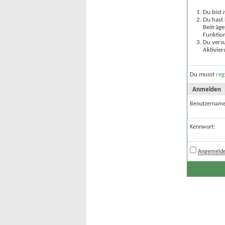
Du bist 
Du hast 
Beiträge
Funktion
Du versu
Aktivier
Du musst
reg
Anmelden
Benutzername
Kennwort:
Angemelde