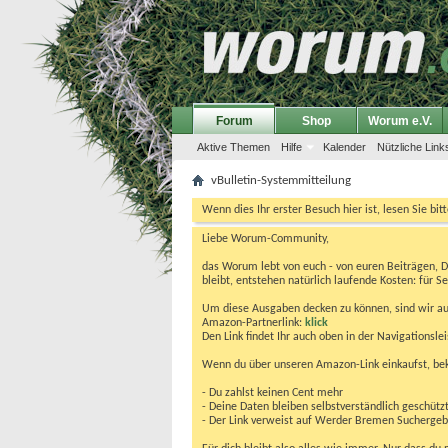
Forum
Shop
Worum e.V.
Aktive Themen
Hilfe
Kalender
Nützliche Link
vBulletin-Systemmitteilung
Wenn dies Ihr erster Besuch hier ist, lesen Sie bit
Liebe Worum-Community,
das Worum lebt von euch - von euren Beiträgen, 
bleibt, entstehen natürlich laufende Kosten: für Se
Um diese Ausgaben decken zu können, sind wir auf
Amazon-Partnerlink:
klick
Den Link findet Ihr auch oben in der Navigationsl
Wenn du über unseren Amazon-Link einkaufst, be
- Du zahlst keinen Cent mehr
- Deine Daten bleiben selbstverständlich geschütz
- Der Link verweist auf Werder Bremen Suchergebnis