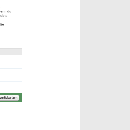
.
 wenn du
aubte
die