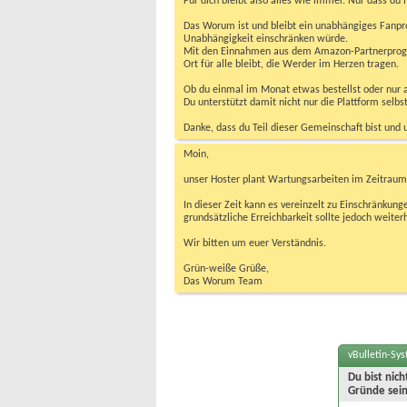
Für dich bleibt also alles wie immer. Nur dass d
Das Worum ist und bleibt ein unabhängiges Fanpr
Unabhängigkeit einschränken würde.
Mit den Einnahmen aus dem Amazon-Partnerprogram
Ort für alle bleibt, die Werder im Herzen tragen.
Ob du einmal im Monat etwas bestellst oder nur ab
Du unterstützt damit nicht nur die Plattform sel
Danke, dass du Teil dieser Gemeinschaft bist und 
Moin,
unser Hoster plant Wartungsarbeiten im Zeitraum 
In dieser Zeit kann es vereinzelt zu Einschränku
grundsätzliche Erreichbarkeit sollte jedoch weiter
Wir bitten um euer Verständnis.
Grün-weiße Grüße,
Das Worum Team
vBulletin-Sy
Du bist nic
Gründe sein