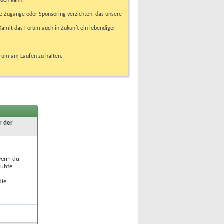
rden kann.
e Zugänge oder Sponsoring verzichten, das unsere
amit das Forum auch in Zukunft ein lebendiger
orum am Laufen zu halten.
r der
.
 wenn du
aubte
die