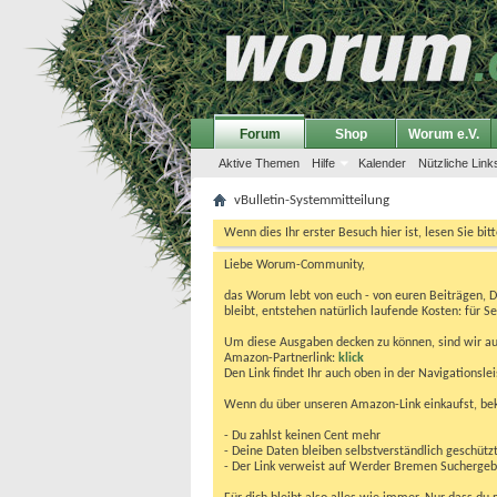
Forum
Shop
Worum e.V.
Aktive Themen
Hilfe
Kalender
Nützliche Link
vBulletin-Systemmitteilung
Wenn dies Ihr erster Besuch hier ist, lesen Sie bit
Liebe Worum-Community,
das Worum lebt von euch - von euren Beiträgen, 
bleibt, entstehen natürlich laufende Kosten: für Se
Um diese Ausgaben decken zu können, sind wir auf
Amazon-Partnerlink:
klick
Den Link findet Ihr auch oben in der Navigationsl
Wenn du über unseren Amazon-Link einkaufst, be
- Du zahlst keinen Cent mehr
- Deine Daten bleiben selbstverständlich geschütz
- Der Link verweist auf Werder Bremen Suchergebnis