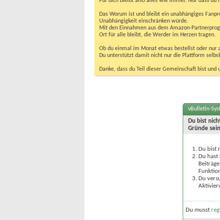
Für dich bleibt also alles wie immer. Nur dass d
Das Worum ist und bleibt ein unabhängiges Fanpr
Unabhängigkeit einschränken würde.
Mit den Einnahmen aus dem Amazon-Partnerprogram
Ort für alle bleibt, die Werder im Herzen tragen.
Ob du einmal im Monat etwas bestellst oder nur ab
Du unterstützt damit nicht nur die Plattform sel
Danke, dass du Teil dieser Gemeinschaft bist und 
vBulletin-Sy
Du bist nic
Gründe sein
Du bist 
Du hast 
Beiträge
Funktion
Du versu
Aktivier
Du musst
reg