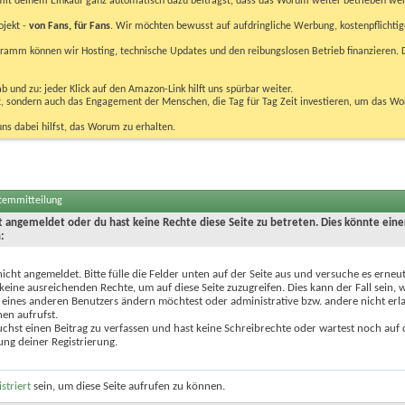
u mit deinem Einkauf ganz automatisch dazu beiträgst, dass das Worum weiter betrieben we
ojekt -
von Fans, für Fans
. Wir möchten bewusst auf aufdringliche Werbung, kostenpflichtig
m können wir Hosting, technische Updates und den reibungslosen Betrieb finanzieren. D
 und zu: jeder Klick auf den Amazon-Link hilft uns spürbar weiter.
bst, sondern auch das Engagement der Menschen, die Tag für Tag Zeit investieren, um das W
uns dabei hilfst, das Worum zu erhalten.
stemmitteilung
ht angemeldet oder du hast keine Rechte diese Seite zu betreten. Dies könnte eine
:
nicht angemeldet. Bitte fülle die Felder unten auf der Seite aus und versuche es erneut
keine ausreichenden Rechte, um auf diese Seite zuzugreifen. Dies kann der Fall sein,
 eines anderen Benutzers ändern möchtest oder administrative bzw. andere nicht erl
en aufrufst.
chst einen Beitrag zu verfassen und hast keine Schreibrechte oder wartest noch auf 
ung deiner Registrierung.
istriert
sein, um diese Seite aufrufen zu können.