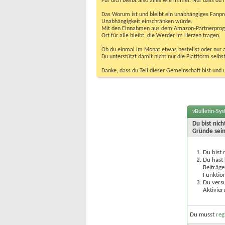
Für dich bleibt also alles wie immer. Nur dass d
Das Worum ist und bleibt ein unabhängiges Fanpr
Unabhängigkeit einschränken würde.
Mit den Einnahmen aus dem Amazon-Partnerprogram
Ort für alle bleibt, die Werder im Herzen tragen.
Ob du einmal im Monat etwas bestellst oder nur ab
Du unterstützt damit nicht nur die Plattform sel
Danke, dass du Teil dieser Gemeinschaft bist und 
vBulletin-Sy
Du bist nic
Gründe sein
Du bist 
Du hast 
Beiträge
Funktion
Du versu
Aktivier
Du musst
reg