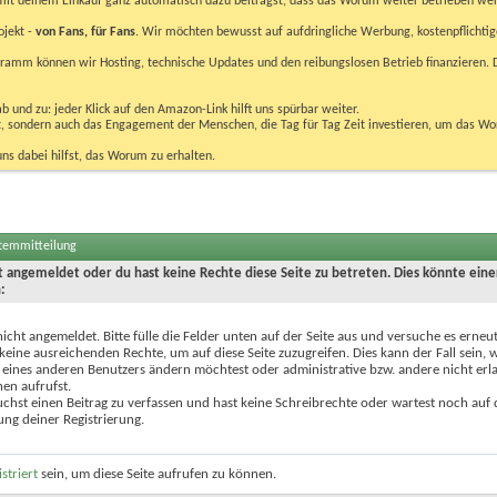
u mit deinem Einkauf ganz automatisch dazu beiträgst, dass das Worum weiter betrieben we
ojekt -
von Fans, für Fans
. Wir möchten bewusst auf aufdringliche Werbung, kostenpflichtig
m können wir Hosting, technische Updates und den reibungslosen Betrieb finanzieren. D
 und zu: jeder Klick auf den Amazon-Link hilft uns spürbar weiter.
bst, sondern auch das Engagement der Menschen, die Tag für Tag Zeit investieren, um das W
uns dabei hilfst, das Worum zu erhalten.
stemmitteilung
ht angemeldet oder du hast keine Rechte diese Seite zu betreten. Dies könnte eine
:
nicht angemeldet. Bitte fülle die Felder unten auf der Seite aus und versuche es erneut
keine ausreichenden Rechte, um auf diese Seite zuzugreifen. Dies kann der Fall sein,
 eines anderen Benutzers ändern möchtest oder administrative bzw. andere nicht erl
en aufrufst.
chst einen Beitrag zu verfassen und hast keine Schreibrechte oder wartest noch auf 
ung deiner Registrierung.
istriert
sein, um diese Seite aufrufen zu können.