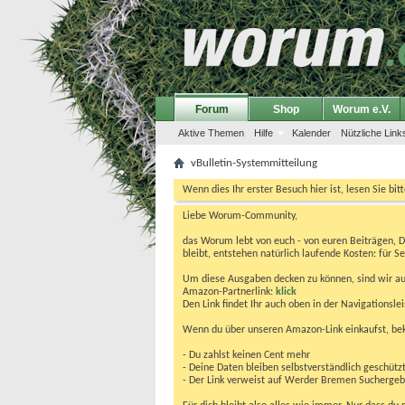
Forum
Shop
Worum e.V.
Aktive Themen
Hilfe
Kalender
Nützliche Link
vBulletin-Systemmitteilung
Wenn dies Ihr erster Besuch hier ist, lesen Sie bit
Liebe Worum-Community,
das Worum lebt von euch - von euren Beiträgen, 
bleibt, entstehen natürlich laufende Kosten: für Se
Um diese Ausgaben decken zu können, sind wir auf
Amazon-Partnerlink:
klick
Den Link findet Ihr auch oben in der Navigationsl
Wenn du über unseren Amazon-Link einkaufst, be
- Du zahlst keinen Cent mehr
- Deine Daten bleiben selbstverständlich geschütz
- Der Link verweist auf Werder Bremen Suchergebnis