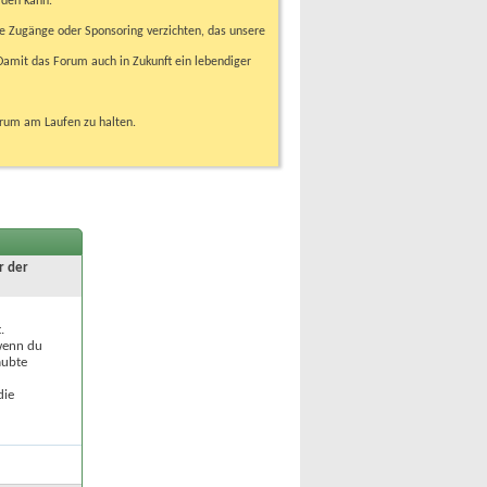
rden kann.
e Zugänge oder Sponsoring verzichten, das unsere
amit das Forum auch in Zukunft ein lebendiger
orum am Laufen zu halten.
r der
.
 wenn du
aubte
die