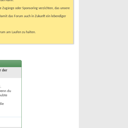
rden kann.
e Zugänge oder Sponsoring verzichten, das unsere
amit das Forum auch in Zukunft ein lebendiger
orum am Laufen zu halten.
r der
.
 wenn du
aubte
die