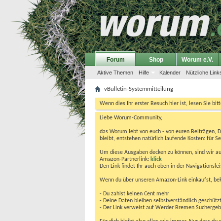
Forum
Shop
Worum e.V.
Aktive Themen
Hilfe
Kalender
Nützliche Link
vBulletin-Systemmitteilung
Wenn dies Ihr erster Besuch hier ist, lesen Sie bit
Liebe Worum-Community,
das Worum lebt von euch - von euren Beiträgen, 
bleibt, entstehen natürlich laufende Kosten: für Se
Um diese Ausgaben decken zu können, sind wir auf
Amazon-Partnerlink:
klick
Den Link findet Ihr auch oben in der Navigationsl
Wenn du über unseren Amazon-Link einkaufst, be
- Du zahlst keinen Cent mehr
- Deine Daten bleiben selbstverständlich geschütz
- Der Link verweist auf Werder Bremen Suchergebnis