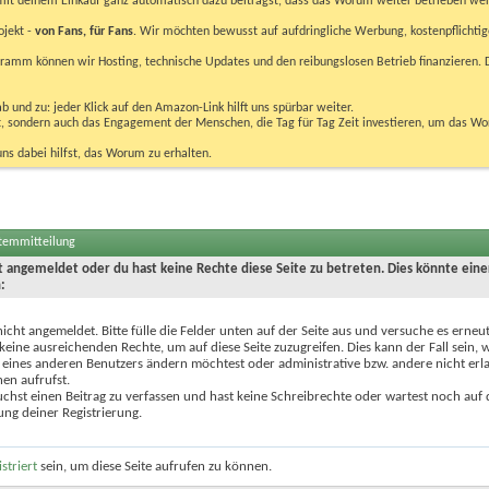
u mit deinem Einkauf ganz automatisch dazu beiträgst, dass das Worum weiter betrieben we
ojekt -
von Fans, für Fans
. Wir möchten bewusst auf aufdringliche Werbung, kostenpflichtig
m können wir Hosting, technische Updates und den reibungslosen Betrieb finanzieren. D
 und zu: jeder Klick auf den Amazon-Link hilft uns spürbar weiter.
bst, sondern auch das Engagement der Menschen, die Tag für Tag Zeit investieren, um das W
uns dabei hilfst, das Worum zu erhalten.
stemmitteilung
ht angemeldet oder du hast keine Rechte diese Seite zu betreten. Dies könnte eine
:
nicht angemeldet. Bitte fülle die Felder unten auf der Seite aus und versuche es erneut
keine ausreichenden Rechte, um auf diese Seite zuzugreifen. Dies kann der Fall sein,
 eines anderen Benutzers ändern möchtest oder administrative bzw. andere nicht erl
en aufrufst.
chst einen Beitrag zu verfassen und hast keine Schreibrechte oder wartest noch auf 
ung deiner Registrierung.
istriert
sein, um diese Seite aufrufen zu können.