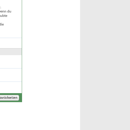
.
 wenn du
aubte
die