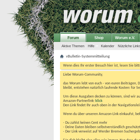
Forum
Shop
Worum e.V.
Aktive Themen
Hilfe
Kalender
Nützliche Link
vBulletin-Systemmitteilung
Wenn dies Ihr erster Besuch hier ist, lesen Sie bit
Liebe Worum-Community,
das Worum lebt von euch - von euren Beiträgen, 
bleibt, entstehen natürlich laufende Kosten: für Se
Um diese Ausgaben decken zu können, sind wir auf
Amazon-Partnerlink:
klick
Den Link findet Ihr auch oben in der Navigationsl
Wenn du über unseren Amazon-Link einkaufst, be
- Du zahlst keinen Cent mehr
- Deine Daten bleiben selbstverständlich geschütz
- Der Link verweist auf Werder Bremen Suchergebnis