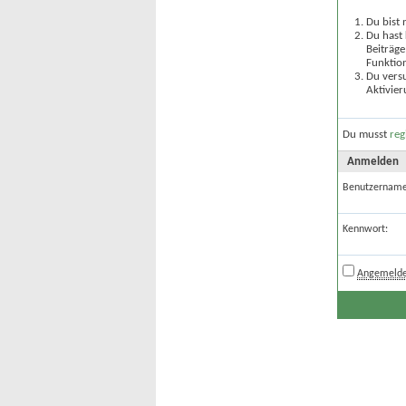
Du bist 
Du hast 
Beiträge
Funktion
Du versu
Aktivier
Du musst
reg
Anmelden
Benutzername
Kennwort:
Angemelde