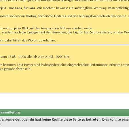
u mit deinem Einkauf ganz automatisch dazu beiträgst, dass das Worum weiter betrieben we
ojekt -
von Fans, für Fans
. Wir möchten bewusst auf aufdringliche Werbung, kostenpflichtig
m können wir Hosting, technische Updates und den reibungslosen Betrieb finanzieren. D
 und zu: jeder Klick auf den Amazon-Link hilft uns spürbar weiter.
bst, sondern auch das Engagement der Menschen, die Tag für Tag Zeit investieren, um das W
uns dabei hilfst, das Worum zu erhalten.
vom 17.08., 11:00 Uhr, bis zum 21.08., 20:00 Uhr.
ngen kommen. Laut Hoster sind insbesondere eine eingeschränkte Performance, erhöhte Laten
hin gewährleistet sein.
stemmitteilung
ht angemeldet oder du hast keine Rechte diese Seite zu betreten. Dies könnte eine
: