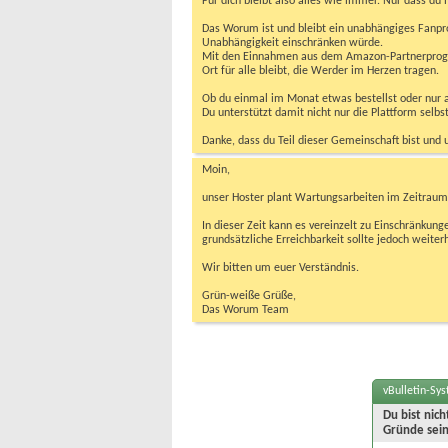
Für dich bleibt also alles wie immer. Nur dass d
Das Worum ist und bleibt ein unabhängiges Fanpr
Unabhängigkeit einschränken würde.
Mit den Einnahmen aus dem Amazon-Partnerprogram
Ort für alle bleibt, die Werder im Herzen tragen.
Ob du einmal im Monat etwas bestellst oder nur ab
Du unterstützt damit nicht nur die Plattform sel
Danke, dass du Teil dieser Gemeinschaft bist und 
Moin,
unser Hoster plant Wartungsarbeiten im Zeitraum 
In dieser Zeit kann es vereinzelt zu Einschränku
grundsätzliche Erreichbarkeit sollte jedoch weiter
Wir bitten um euer Verständnis.
Grün-weiße Grüße,
Das Worum Team
vBulletin-Sy
Du bist nic
Gründe sein